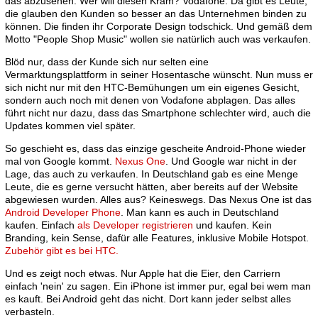
das abzusehen. Wer will diesen Kram? Vodafone. Da gibt es Leute,
die glauben den Kunden so besser an das Unternehmen binden zu
können. Die finden ihr Corporate Design todschick. Und gemäß dem
Motto "People Shop Music" wollen sie natürlich auch was verkaufen.
Blöd nur, dass der Kunde sich nur selten eine
Vermarktungsplattform in seiner Hosentasche wünscht. Nun muss er
sich nicht nur mit den HTC-Bemühungen um ein eigenes Gesicht,
sondern auch noch mit denen von Vodafone abplagen. Das alles
führt nicht nur dazu, dass das Smartphone schlechter wird, auch die
Updates kommen viel später.
So geschieht es, dass das einzige gescheite Android-Phone wieder
mal von Google kommt.
Nexus One
. Und Google war nicht in der
Lage, das auch zu verkaufen. In Deutschland gab es eine Menge
Leute, die es gerne versucht hätten, aber bereits auf der Website
abgewiesen wurden. Alles aus? Keineswegs. Das Nexus One ist das
Android Developer Phone
. Man kann es auch in Deutschland
kaufen. Einfach
als Developer registrieren
und kaufen. Kein
Branding, kein Sense, dafür alle Features, inklusive Mobile Hotspot.
Zubehör gibt es bei HTC.
Und es zeigt noch etwas. Nur Apple hat die Eier, den Carriern
einfach 'nein' zu sagen. Ein iPhone ist immer pur, egal bei wem man
es kauft. Bei Android geht das nicht. Dort kann jeder selbst alles
verbasteln.