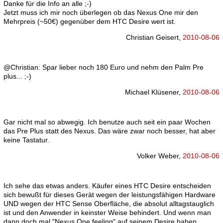
Danke für die Info an alle ;-)
Jetzt muss ich mir noch überlegen ob das Nexus One mir den
Mehrpreis (~50€) gegenüber dem HTC Desire wert ist.
Christian Geisert,
2010-08-06
@Christian: Spar lieber noch 180 Euro und nehm den Palm Pre
plus... ;-)
Michael Klüsener,
2010-08-06
Gar nicht mal so abwegig. Ich benutze auch seit ein paar Wochen
das Pre Plus statt des Nexus. Das wäre zwar noch besser, hat aber
keine Tastatur.
Volker Weber,
2010-08-06
Ich sehe das etwas anders. Käufer eines HTC Desire entscheiden
sich bewußt für dieses Gerät wegen der leistungsfähigen Hardware
UND wegen der HTC Sense Oberfläche, die absolut alltagstauglich
ist und den Anwender in keinster Weise behindert. Und wenn man
dann doch mal "Nexus One feeling" auf seinem Desire haben