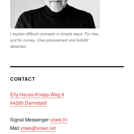
I explain difficult concepts in simple ways. For free,
and for money. Clue procurement and bullshit
detection.
CONTACT
Elly-Heuss-Knapp-Weg 8
64285 Darmstadt
Signal Messenger
vowe.01
Mail
vowe@vowe.net