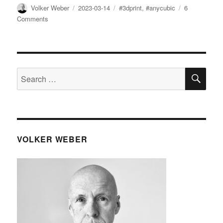
Author
Posted
Tags
Volker Weber
2023-03-14
#3dprint
,
#anycubic
6
on
on
Comments
Ich
lerne
3D-
Druck
SE
Search
for:
VOLKER WEBER