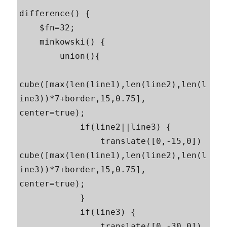
difference() {

    $fn=32;

    minkowski() {

        union(){

cube([max(len(line1),len(line2),len(l
ine3))*7+border,15,0.75], 
center=true);

            if(line2||line3) {

                translate([0,-15,0]) 
cube([max(len(line1),len(line2),len(l
ine3))*7+border,15,0.75], 
center=true);

            }

            if(line3) {

                translate([0,-30,0]) 