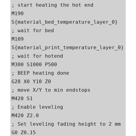
; start heating the hot end 

M190 
S{material_bed_temperature_layer_0}   
; wait for bed 

M109 
S{material_print_temperature_layer_0} 
; wait for hotend 

M300 S1000 P500                            
; BEEP heating done 

G28 X0 Y10 Z0                              
; move X/Y to min endstops 

M420 S1                                    
; Enable leveling 

M420 Z2.0                                  
; Set leveling fading height to 2 mm 

G0 Z0.15                                   