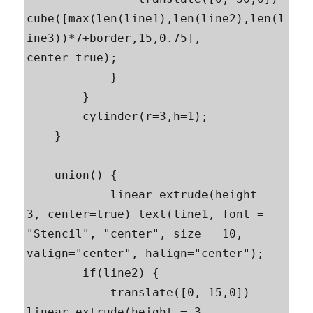
cube([max(len(line1),len(line2),len(l
ine3))*7+border,15,0.75], 
center=true);

            }

        }

        cylinder(r=3,h=1);

    }

    union() {

            linear_extrude(height = 
3, center=true) text(line1, font = 
"Stencil", "center", size = 10, 
valign="center", halign="center");

        if(line2) {

            translate([0,-15,0]) 
linear_extrude(height = 3, 