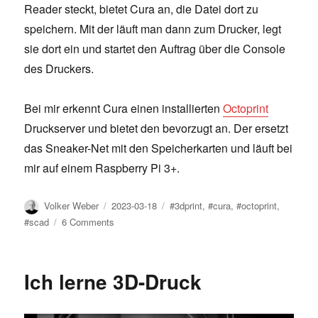
Reader steckt, bietet Cura an, die Datei dort zu
speichern. Mit der läuft man dann zum Drucker, legt
sie dort ein und startet den Auftrag über die Console
des Druckers.
Bei mir erkennt Cura einen installierten
Octoprint
Druckserver und bietet den bevorzugt an. Der ersetzt
das Sneaker-Net mit den Speicherkarten und läuft bei
mir auf einem Raspberry Pi 3+.
Author
Posted
Tags
Volker Weber
2023-03-18
#3dprint
,
#cura
,
#octoprint
,
on
on
#scad
6 Comments
Workflow
beim
3D-
Ich lerne 3D-Druck
Drucker