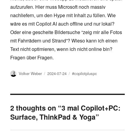
aufzurufen. Hier muss Microsoft noch massiv
nachliefern, um den Hype mit Inhalt zu füllen. Wie
wäre es mit Copilot AI auch offline und nur lokal?
Oder eine gescheite Bildersuche “zeig mir alle Fotos
mit Fahrrädern und Strand”? Wieso kann ich einen
Text nicht optimieren, wenn ich nicht online bin?
Fragen über Fragen.
Author
Posted
Tags
Volker Weber
2024-07-24
#copilotpluspc
on
2 thoughts on “3 mal Copilot+PC:
Surface, ThinkPad & Yoga”