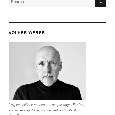
for:
VOLKER WEBER
I explain difficult concepts in simple ways. For free,
and for money. Clue procurement and bullshit