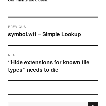
Post
PREVIOUS
navigation
symbol.wtf – Simple Lookup
Previous
post:
NEXT
“Hide extensions for known file
Next
types” needs to die
post:
SE
Search