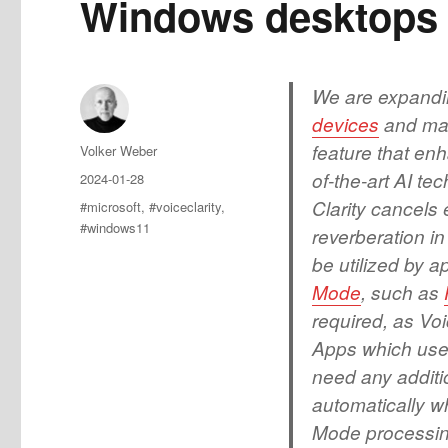
Windows desktops
We are expandi
devices
and maki
feature that en
Author
Volker Weber
of-the-art AI t
Posted
2024-01-28
on
Clarity cancel
Tags
#microsoft
,
#voiceclarity
,
#windows11
reverberation in
be utilized by a
Mode
, such as
required, as Vo
Apps which use
need any additio
automatically 
Mode processin