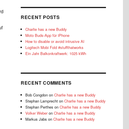
rd
RECENT POSTS
uf
Charlie has a new Buddy
Moto Buds-App für iPhone
How to disable or avoid intrusive AI
Logitech Mobi Fold #stuffthatworks
Ein Jahr Balkonkraftwerk: 1025 kWh
RECENT COMMENTS
Bob Congdon
on
Charlie has a new Buddy
Stephan Lamprecht
on
Charlie has a new Buddy
Stephan Perthes
on
Charlie has a new Buddy
Volker Weber
on
Charlie has a new Buddy
Markus Jabs
on
Charlie has a new Buddy