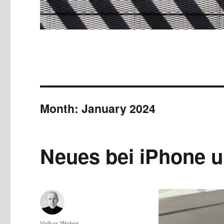
Month:
January 2024
Neues bei iPhone u
Author
Volker Weber