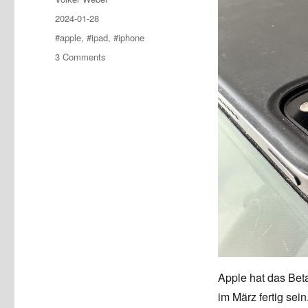
Posted
2024-01-28
on
Tags
#apple
,
#ipad
,
#iphone
on
3 Comments
Neues
bei
iPhone
und
iPad
Apple hat das Beta
im März fertig sei