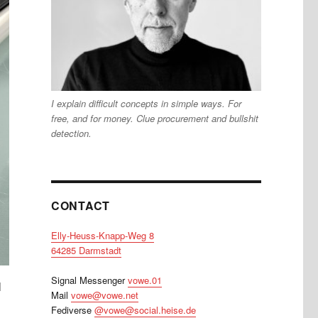
I explain difficult concepts in simple ways. For
free, and for money. Clue procurement and bullshit
detection.
CONTACT
Elly-Heuss-Knapp-Weg 8
64285 Darmstadt
Signal Messenger
vowe.01
l
Mail
vowe@vowe.net
Fediverse
@vowe@social.heise.de