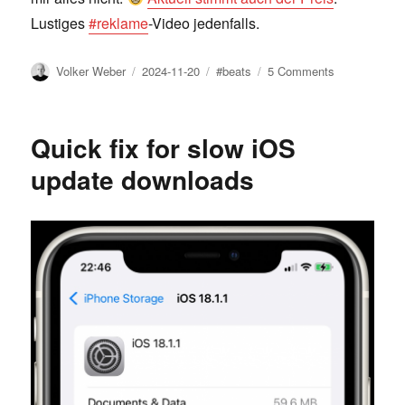
Lustiges
#reklame
-Video jedenfalls.
Author
Posted
Tags
on
Volker Weber
2024-11-20
#beats
5 Comments
on
Nothing
ordinary
Quick fix for slow iOS
update downloads