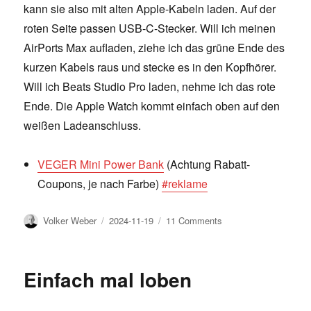
kann sie also mit alten Apple-Kabeln laden. Auf der
roten Seite passen USB-C-Stecker. Will ich meinen
AirPorts Max aufladen, ziehe ich das grüne Ende des
kurzen Kabels raus und stecke es in den Kopfhörer.
Will ich Beats Studio Pro laden, nehme ich das rote
Ende. Die Apple Watch kommt einfach oben auf den
weißen Ladeanschluss.
VEGER Mini Power Bank
(Achtung Rabatt-
Coupons, je nach Farbe)
#reklame
Author
Posted
on
Volker Weber
2024-11-19
11 Comments
on
Ich
habe
mir
Einfach mal loben
eine
Powerbank
gekauft