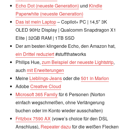
Echo Dot (neueste Generation)
und
Kindle
Paperwhite (neueste Generation)
Das ist mein Laptop
– Copilot+ PC | 14,5″ 3K
OLED 90Hz Display | Qualcomm Snapdragon X1
Elite | 32GB RAM | 1TB SSD
Der am besten klingende Echo, den Amazon hat,
ein Drittel reduziert
#stuffthatworks
Philips Hue,
zum Beispiel der neueste Lightstrip
,
auch
mit Erweiterungen
Meine
Lieblings-Jeans
oder die
501 in Marlon
Adobe
Creative Cloud
Microsoft 365 Family
für 6 Personen (Norton
einfach wegschmeißen, ohne Verlängerung
buchen oder im Konto wieder ausschalten)
Fritzbox 7590 AX
(vowe’s choice für den DSL
Anschluss),
Repeater dazu
für die weißen Flecken