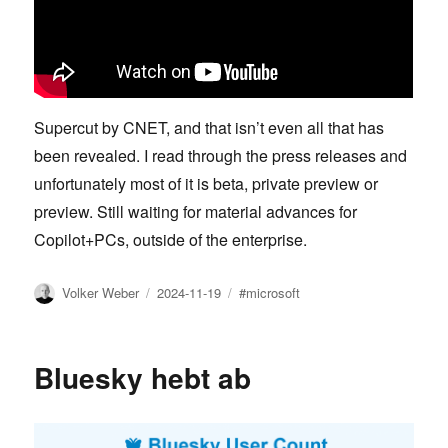
Supercut by CNET, and that isn’t even all that has
been revealed. I read through the press releases and
unfortunately most of it is beta, private preview or
preview. Still waiting for material advances for
Copilot+PCs, outside of the enterprise.
Author
Posted
Tags
Volker Weber
2024-11-19
#microsoft
on
Bluesky hebt ab