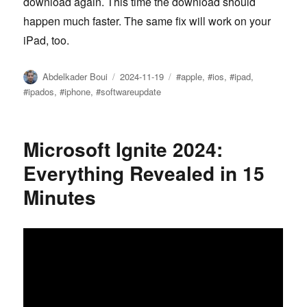
download again. This time the download should
happen much faster. The same fix will work on your
iPad, too.
Author
Posted
Tags
Abdelkader Boui
2024-11-19
#apple
,
#ios
,
#ipad
,
on
#ipados
,
#iphone
,
#softwareupdate
Microsoft Ignite 2024:
Everything Revealed in 15
Minutes