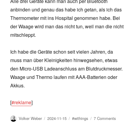
Alle drei Geräte kann man auch per Bluetooth
anbinden und genau das habe ich getan, als ich das
Thermometer mit ins Hospital genommen habe. Bei
der Waage wird man das nicht tun, weil man die nicht
mitschleppt.
Ich habe die Geräte schon seit vielen Jahren, da
muss man über Kleinigkeiten hinwegsehen, etwas
den Micro-USB Ladeanschluss am Blutdruckmesser.
Waage und Thermo laufen mit AAA-Batterien oder
Akkus.
[
#reklame
]
Author
Posted
Tags
on
Volker Weber
2024-11-15
#withings
7 Comments
on
Withings
eröffnet