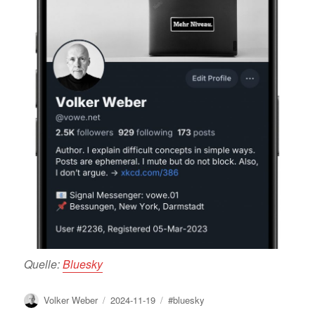
Quelle:
Bluesky
Author
Posted
Tags
Volker Weber
2024-11-19
#bluesky
on