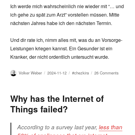
Ich werde mich wahrscheinlich nie wieder mit “… und
ich gehe zu spät zum Arzt” vorstellen müssen. Mitte
nächsten Jahres habe ich den nächsten Termin.
Und dir rate ich, nimm alles mit, was du an Vorsorge-
Leistungen kriegen kannst. Ein Gesunder ist ein
Kranker, der nicht ordentlich untersucht wurde.
Author
Posted
Tags
on
Volker Weber
2024-11-12
#chezkira
26 Comments
on
Chez
Kira,
das
Why has the Internet of
Finale
Things failed?
According to a survey last year,
less than