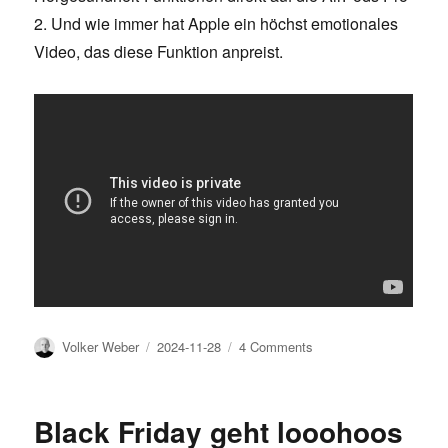
2. Und wie immer hat Apple ein höchst emotionales
Video, das diese Funktion anpreist.
Author
Posted
on
Volker Weber
2024-11-28
4 Comments
on
Software
Upgrades
Black Friday geht looohoos