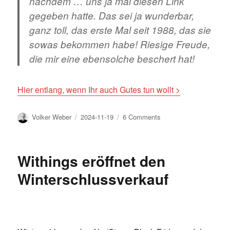
nachdem … uns ja mal diesen Link
gegeben hatte. Das sei ja wunderbar,
ganz toll, das erste Mal seit 1988, das sie
sowas bekommen habe! Riesige Freude,
die mir eine ebensolche beschert hat!
Hier entlang, wenn Ihr auch Gutes tun wollt >
Author
Posted
on
Volker Weber
2024-11-19
6 Comments
on
Einfach
mal
loben
Withings eröffnet den
Winterschlussverkauf