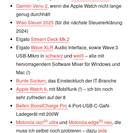
Garmin Venu 2
, wenn die Apple Watch nicht lange
genug durchhält
Wiso Steuer 2025
(für die
nächste
Steuererklärung
2024)
Elgato
Stream Deck Mk.2
Elgato
Wave XLR
Audio Interface, sowie Wave:3
USB-Mikro in
schwarz
und
weiß
– alle mit
hervorragendem Software Mixer für Windows und
Mac (!)
Bunte Socken
, das Einstecktuch der IT-Branche
Apple Watch 9
, mit Mobilfunk (!) – ich bin noch
sehr zufrieden auf der 8
Belkin BoostCharge Pro
4-Port-USB-C-GaN-
Ladegerät mit 200W
50
50
Motorola razr
ultra
und
Motorola edge
neo
, die
muss ich selbst noch probieren – dazu
jede