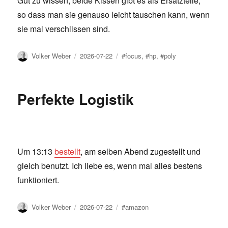
Gut zu wissen, beide Kissen gibt es als Ersatzteile,
so dass man sie genauso leicht tauschen kann, wenn
sie mal verschlissen sind.
Author
Posted
Tags
Volker Weber
2026-07-22
#focus
,
#hp
,
#poly
on
Perfekte Logistik
Um 13:13
bestellt
, am selben Abend zugestellt und
gleich benutzt. Ich liebe es, wenn mal alles bestens
funktioniert.
Author
Posted
Tags
Volker Weber
2026-07-22
#amazon
on