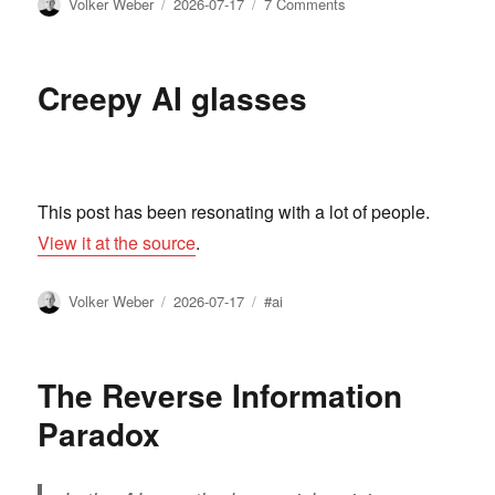
Author
Posted
on
Volker Weber
2026-07-17
7 Comments
on
Tschüss,
nebenan.de
Creepy AI glasses
This post has been resonating with a lot of people.
View it at the source
.
Author
Posted
Tags
Volker Weber
2026-07-17
#ai
on
The Reverse Information
Paradox