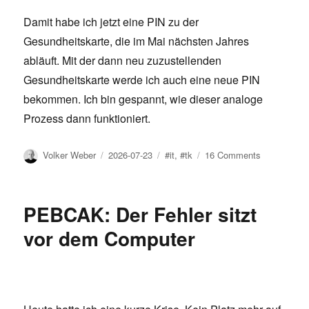
Damit habe ich jetzt eine PIN zu der
Gesundheitskarte, die im Mai nächsten Jahres
abläuft. Mit der dann neu zuzustellenden
Gesundheitskarte werde ich auch eine neue PIN
bekommen. Ich bin gespannt, wie dieser analoge
Prozess dann funktioniert.
Author
Posted
Tags
on
Volker Weber
2026-07-23
#it
,
#tk
16 Comments
on
Deutsche
IT
am
PEBCAK: Der Fehler sitzt
Beispiel
der
vor dem Computer
TK