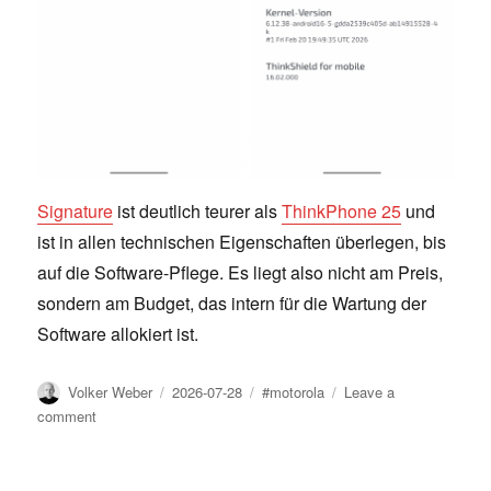
Signature
ist deutlich teurer als
ThinkPhone 25
und
ist in allen technischen Eigenschaften überlegen, bis
auf die Software-Pflege. Es liegt also nicht am Preis,
sondern am Budget, das intern für die Wartung der
Software allokiert ist.
Author
Posted
Tags
Volker Weber
2026-07-28
#motorola
Leave a
on
on
comment
ThinkPhone
25
Updates,