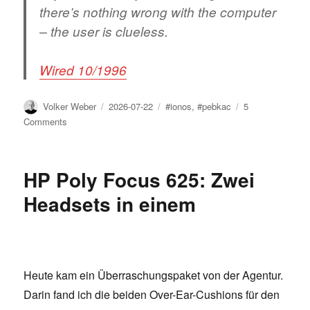
there’s nothing wrong with the computer
– the user is clueless.
Wired 10/1996
Author
Posted
Tags
Volker Weber
2026-07-22
#ionos
,
#pebkac
5
on
on
Comments
PEBCAK:
Der
Fehler
HP Poly Focus 625: Zwei
sitzt
vor
Headsets in einem
dem
Computer
Heute kam ein Überraschungspaket von der Agentur.
Darin fand ich die beiden Over-Ear-Cushions für den