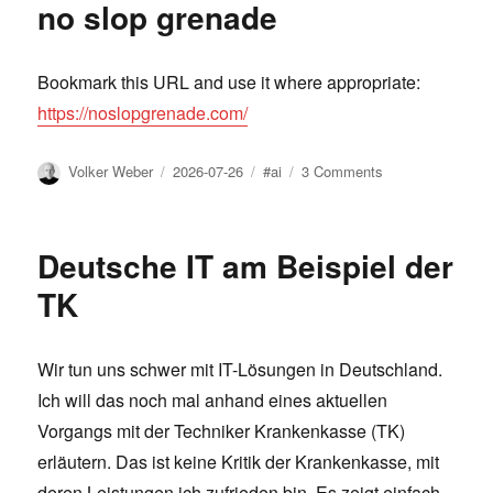
no slop grenade
3
Monate
später
Bookmark this URL and use it where appropriate:
https://noslopgrenade.com/
Author
Posted
Tags
on
Volker Weber
2026-07-26
#ai
3 Comments
on
no
slop
grenade
Deutsche IT am Beispiel der
TK
Wir tun uns schwer mit IT-Lösungen in Deutschland.
Ich will das noch mal anhand eines aktuellen
Vorgangs mit der Techniker Krankenkasse (TK)
erläutern. Das ist keine Kritik der Krankenkasse, mit
deren Leistungen ich zufrieden bin. Es zeigt einfach