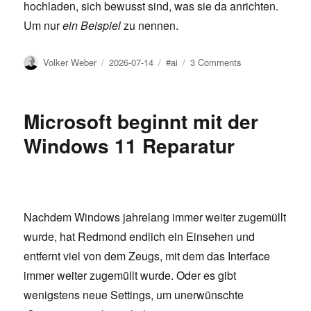
hochladen, sich bewusst sind, was sie da anrichten.
Um nur
ein Beispiel
zu nennen.
Author
Posted
Tags
on
Volker Weber
2026-07-14
#ai
3 Comments
on
The
Reverse
Information
Microsoft beginnt mit der
Paradox
Windows 11 Reparatur
Nachdem Windows jahrelang immer weiter zugemüllt
wurde, hat Redmond endlich ein Einsehen und
entfernt viel von dem Zeugs, mit dem das Interface
immer weiter zugemüllt wurde. Oder es gibt
wenigstens neue Settings, um unerwünschte