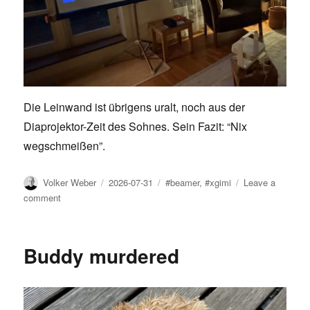
Die Leinwand ist übrigens uralt, noch aus der
Diaprojektor-Zeit des Sohnes. Sein Fazit: “Nix
wegschmeißen”.
Author
Posted
Tags
Volker Weber
2026-07-31
#beamer
,
#xgimi
Leave a
on
on
comment
XGIMI
Elfin
Flip
Buddy murdered
Plus:
Tragbarer
Beamer