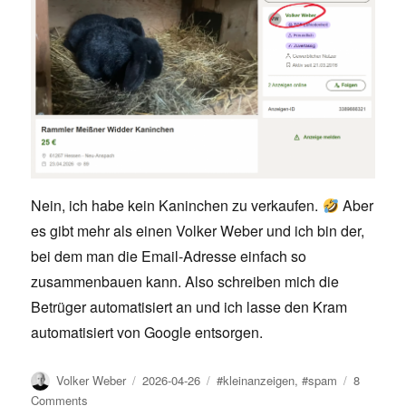
Nein, ich habe kein Kaninchen zu verkaufen.
Aber
es gibt mehr als einen Volker Weber und ich bin der,
bei dem man die Email-Adresse einfach so
zusammenbauen kann. Also schreiben mich die
Betrüger automatisiert an und ich lasse den Kram
automatisiert von Google entsorgen.
Author
Posted
Tags
Volker Weber
2026-04-26
#kleinanzeigen
,
#spam
8
on
on
Comments