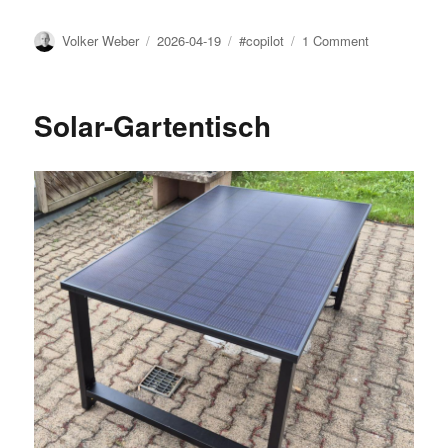
Author
Posted
Tags
on
Volker Weber
2026-04-19
#copilot
1 Comment
on
Copilot
in
Outlook
Solar-Gartentisch
ausschalten