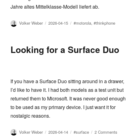
Jahre altes Mittelklasse-Modell liefert ab.
Author
Posted
Tags
Volker Weber
2026-04-15
#motorola
,
#thinkphone
on
Looking for a Surface Duo
If you have a Surface Duo sitting around in a drawer,
I’d like to have it. I had both models as a test unit but
returned them to Microsoft. It was never good enough
to be used as my primary device. I just want it for
nostalgic reasons.
Author
Posted
Tags
on
Volker Weber
2026-04-14
#surface
2 Comments