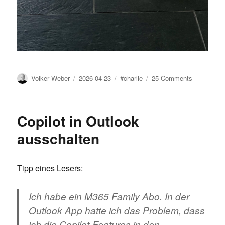
Author
Posted
Tags
on
Volker Weber
2026-04-23
#charlie
25 Comments
on
Charlie
ist
angekomm
Copilot in Outlook
ausschalten
Tipp eines Lesers:
Ich habe ein M365 Family Abo. In der
Outlook App hatte ich das Problem, dass
ich die Copilot-Features in den