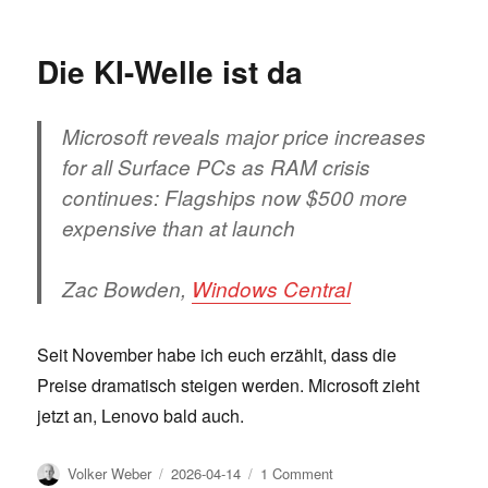
on
Looking
for
a
Die KI-Welle ist da
Surface
Duo
Microsoft reveals major price increases
for all Surface PCs as RAM crisis
continues: Flagships now $500 more
expensive than at launch
Zac Bowden,
Windows Central
Seit November habe ich euch erzählt, dass die
Preise dramatisch steigen werden. Microsoft zieht
jetzt an, Lenovo bald auch.
Author
Posted
on
Volker Weber
2026-04-14
1 Comment