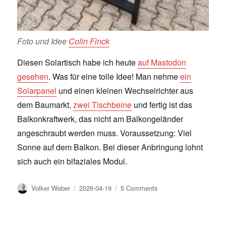
Foto und Idee
Colin Finck
Diesen Solartisch habe ich heute
auf Mastodon
gesehen
. Was für eine tolle Idee! Man nehme
ein
Solarpanel
und einen kleinen Wechselrichter aus
dem Baumarkt,
zwei Tischbeine
und fertig ist das
Balkonkraftwerk, das nicht am Balkongeländer
angeschraubt werden muss. Voraussetzung: Viel
Sonne auf dem Balkon. Bei dieser Anbringung lohnt
sich auch ein bifaziales Modul.
Author
Posted
on
Volker Weber
2026-04-19
5 Comments
on
Solar-
Gartentisch