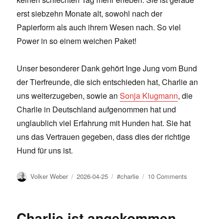
erst siebzehn Monate alt, sowohl nach der
Papierform als auch ihrem Wesen nach. So viel
Power in so einem weichen Paket!
Unser besonderer Dank gehört Inge Jung vom Bund
der Tierfreunde, die sich entschieden hat, Charlie an
uns weiterzugeben, sowie an
Sonja Klugmann
, die
Charlie in Deutschland aufgenommen hat und
unglaublich viel Erfahrung mit Hunden hat. Sie hat
uns das Vertrauen gegeben, dass dies der richtige
Hund für uns ist.
Author
Posted
Tags
on
Volker Weber
2026-04-25
#charlie
10 Comments
on
So
viel
Liebe
Charlie ist angekommen