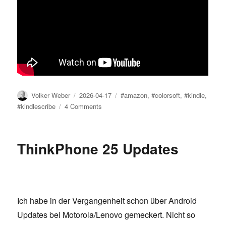
Author
Posted
Tags
Volker Weber
2026-04-17
#amazon
,
#colorsoft
,
#kindle
,
on
on
#kindlescribe
4 Comments
Kindle
Scribe
Colorsoft
ThinkPhone 25 Updates
als
Notenblatt
Ich habe in der Vergangenheit schon über Android
Updates bei Motorola/Lenovo gemeckert. Nicht so