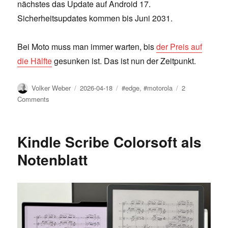
nächstes das Update auf Android 17.
Sicherheitsupdates kommen bis Juni 2031.
Bei Moto muss man immer warten, bis
der Preis auf
die Hälfte
gesunken ist. Das ist nun der Zeitpunkt.
Author
Posted
Tags
Volker Weber
2026-04-18
#edge
,
#motorola
2
on
on
Comments
Moto
Edge
70
Kindle Scribe Colorsoft als
zum
halben
Notenblatt
Preis