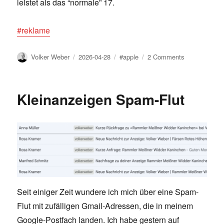
leistet als das “normale” 17.
#reklame
Author
Posted
Tags
on
Volker Weber
2026-04-28
#apple
2 Comments
on
iPhone
17
um
Kleinanzeigen Spam-Flut
100
€
reduziert
Seit einiger Zeit wundere ich mich über eine Spam-
Flut mit zufälligen Gmail-Adressen, die in meinem
Google-Postfach landen. Ich habe gestern auf