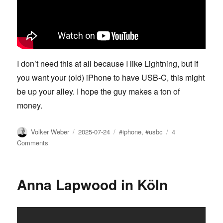
I don’t need this at all because I like Lightning, but if
you want your (old) iPhone to have USB-C, this might
be up your alley. I hope the guy makes a ton of
money.
Author
Posted
Tags
Volker Weber
2025-07-24
#iphone
,
#usbc
4
on
on
Comments
Swiss
guy
gives
Anna Lapwood in Köln
every
iPhone
USB-
C