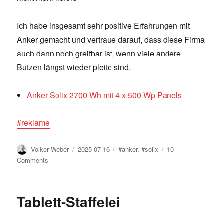
Ich habe insgesamt sehr positive Erfahrungen mit
Anker gemacht und vertraue darauf, dass diese Firma
auch dann noch greifbar ist, wenn viele andere
Butzen längst wieder pleite sind.
Anker Solix 2700 Wh mit 4 x 500 Wp Panels
#reklame
Author
Posted
Tags
Volker Weber
2025-07-16
#anker
,
#solix
10
on
on
Comments
Balkonkraftwerk
Tablett-Staffelei