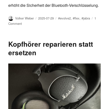
erhöht die Sicherheit der Bluetooth-Verschlüsselung.
Author
Posted
Tags
Volker Weber
2025-07-29
#evolve2
,
#flex
,
#jabra
1
on
on
Comment
Software
Upgrade
für
Kopfhörer reparieren statt
Jabra
Evolve2
ersetzen
65
Flex