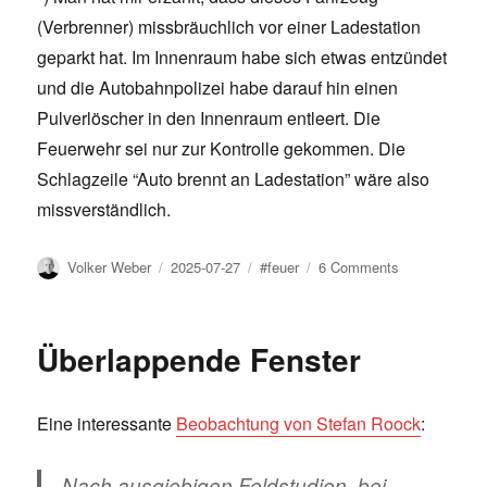
(Verbrenner) missbräuchlich vor einer Ladestation
geparkt hat. Im Innenraum habe sich etwas entzündet
und die Autobahnpolizei habe darauf hin einen
Pulverlöscher in den Innenraum entleert. Die
Feuerwehr sei nur zur Kontrolle gekommen. Die
Schlagzeile “Auto brennt an Ladestation” wäre also
missverständlich.
Author
Posted
Tags
on
Volker Weber
2025-07-27
#feuer
6 Comments
on
Feuer
löschen
Überlappende Fenster
Eine interessante
Beobachtung von Stefan Roock
:
Nach ausgiebigen Feldstudien, bei