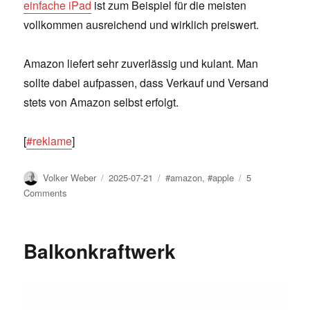
einfache iPad
ist zum Beispiel für die meisten
vollkommen ausreichend und wirklich preiswert.
Amazon liefert sehr zuverlässig und kulant. Man
sollte dabei aufpassen, dass Verkauf und Versand
stets von Amazon selbst erfolgt.
[
#reklame
]
Author
Posted
Tags
Volker Weber
2025-07-21
#amazon
,
#apple
5
on
on
Comments
Apple
X
Amazon
Balkonkraftwerk