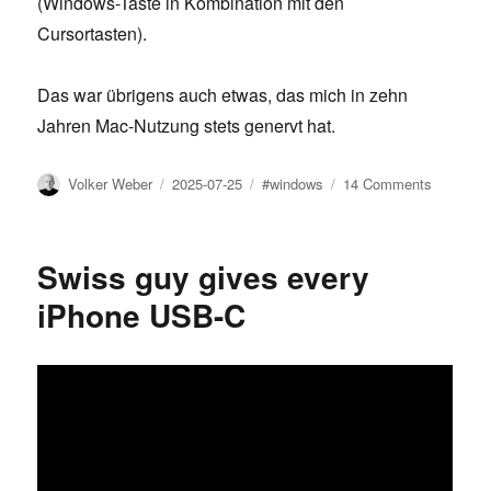
(Windows-Taste in Kombination mit den
Cursortasten).
Das war übrigens auch etwas, das mich in zehn
Jahren Mac-Nutzung stets genervt hat.
Author
Posted
Tags
on
Volker Weber
2025-07-25
#windows
14 Comments
on
Überlapp
Fenster
Swiss guy gives every
iPhone USB-C