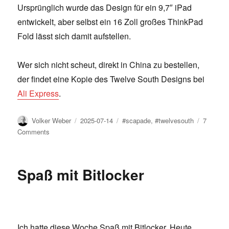
Ursprünglich wurde das Design für ein 9,7″ iPad
entwickelt, aber selbst ein 16 Zoll großes ThinkPad
Fold lässt sich damit aufstellen.
Wer sich nicht scheut, direkt in China zu bestellen,
der findet eine Kopie des Twelve South Designs bei
Ali Express
.
Author
Posted
Tags
Volker Weber
2025-07-14
#scapade
,
#twelvesouth
7
on
on
Comments
Tablett-
Staffelei
Spaß mit Bitlocker
Ich hatte diese Woche Spaß mit Bitlocker. Heute