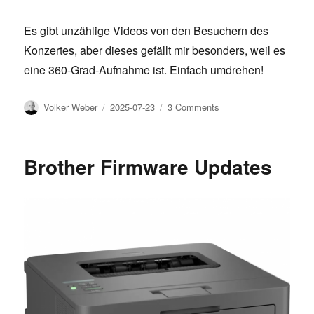
Es gibt unzählige Videos von den Besuchern des
Konzertes, aber dieses gefällt mir besonders, weil es
eine 360-Grad-Aufnahme ist. Einfach umdrehen!
Author
Posted
on
Volker Weber
2025-07-23
3 Comments
on
Anna
Lapwood
in
Brother Firmware Updates
Köln