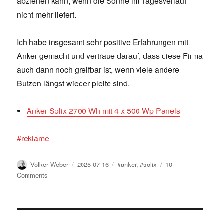
abziehen kann, wenn die Sonne im Tagesverlauf
nicht mehr liefert.
Ich habe insgesamt sehr positive Erfahrungen mit
Anker gemacht und vertraue darauf, dass diese Firma
auch dann noch greifbar ist, wenn viele andere
Butzen längst wieder pleite sind.
Anker Solix 2700 Wh mit 4 x 500 Wp Panels
#reklame
Author
Posted
Tags
Volker Weber
2025-07-16
#anker
,
#solix
10
on
on
Comments
Balkonkraftwerk