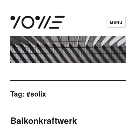
MENU
vowe dot net
Tag:
#solix
Balkonkraftwerk