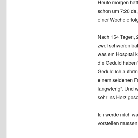
Heute morgen hatte
schon um 7:20 da, u
einer Woche erfolg
Nach 154 Tagen, 2
zwei schweren bak
was ein Hospital 
die Geduld haben”
Geduld ich aufbrin
einem seidenen Fad
langwierig”. Und w
sehr ins Herz ges
Ich werde mich wah
vorstellen müssen