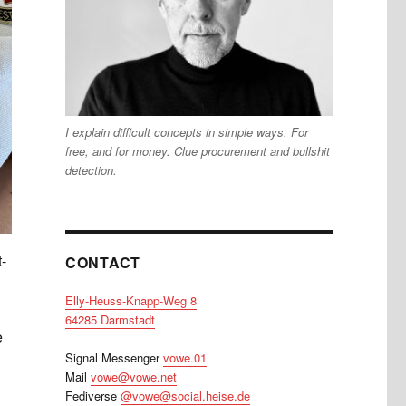
I explain difficult concepts in simple ways. For
free, and for money. Clue procurement and bullshit
detection.
-
CONTACT
Elly-Heuss-Knapp-Weg 8
64285 Darmstadt
e
Signal Messenger
vowe.01
Mail
vowe@vowe.net
Fediverse
@vowe@social.heise.de