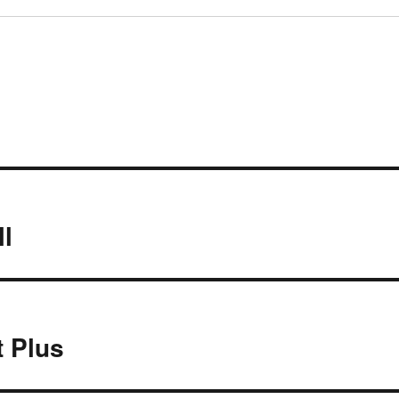
l
t Plus