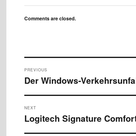
Comments are closed.
Post
PREVIOUS
navigation
Der Windows-Verkehrsunfal
Previous
post:
NEXT
Logitech Signature Comfor
Next
post: