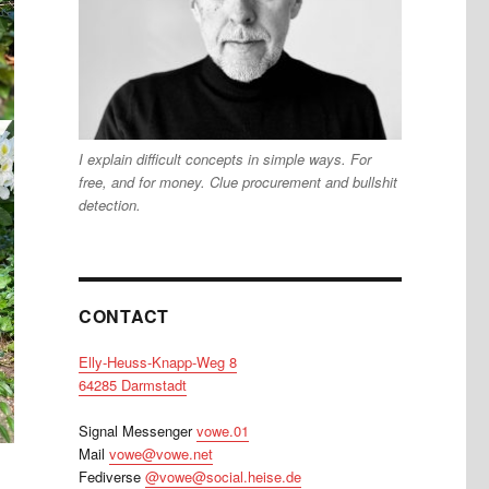
I explain difficult concepts in simple ways. For
free, and for money. Clue procurement and bullshit
detection.
CONTACT
Elly-Heuss-Knapp-Weg 8
64285 Darmstadt
Signal Messenger
vowe.01
Mail
vowe@vowe.net
Fediverse
@vowe@social.heise.de