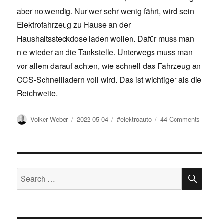
aber notwendig. Nur wer sehr wenig fährt, wird sein
Elektrofahrzeug zu Hause an der
Haushaltssteckdose laden wollen. Dafür muss man
nie wieder an die Tankstelle. Unterwegs muss man
vor allem darauf achten, wie schnell das Fahrzeug an
CCS-Schnellladern voll wird. Das ist wichtiger als die
Reichweite.
Author
Posted
Tags
on
Volker Weber
2022-05-04
#elektroauto
44 Comments
on
Elektro
Auto
auflad
–
Einfac
SE
Search
erklärt
for: