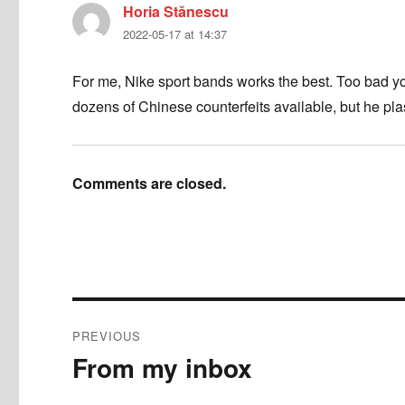
Horia Stănescu
says:
2022-05-17 at 14:37
For me, Nike sport bands works the best. Too bad yo
dozens of Chinese counterfeits available, but he pla
Comments are closed.
Post
PREVIOUS
navigation
From my inbox
Previous
post: