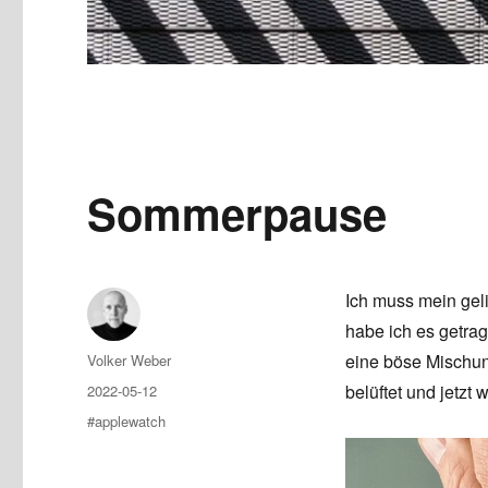
Sommerpause
Ich muss mein gel
habe ich es getra
Author
eine böse Mischun
Volker Weber
Posted
belüftet und jetz
2022-05-12
on
Tags
#applewatch