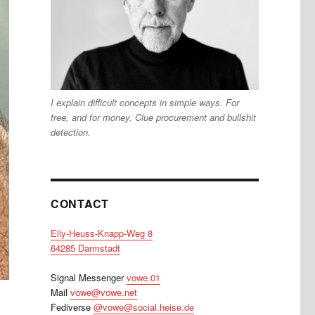
I explain difficult concepts in simple ways. For
free, and for money. Clue procurement and bullshit
detection.
CONTACT
Elly-Heuss-Knapp-Weg 8
64285 Darmstadt
Signal Messenger
vowe.01
Mail
vowe@vowe.net
Fediverse
@vowe@social.heise.de