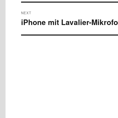
NEXT
iPhone mit Lavalier-Mikrof
Next
post: