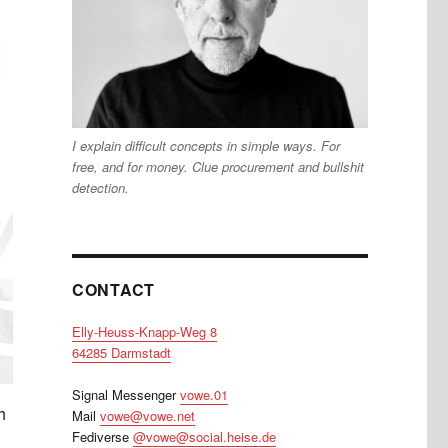
I explain difficult concepts in simple ways. For
free, and for money. Clue procurement and bullshit
detection.
CONTACT
Elly-Heuss-Knapp-Weg 8
64285 Darmstadt
Signal Messenger
vowe.01
h
Mail
vowe@vowe.net
Fediverse
@vowe@social.heise.de