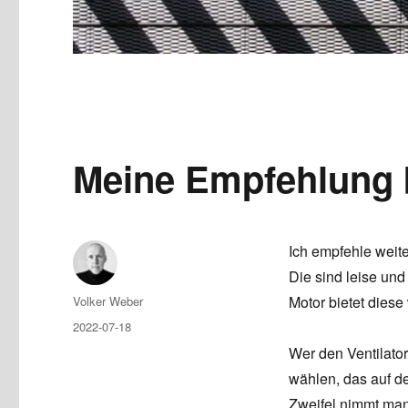
Meine Empfehlung b
Ich empfehle weite
Die sind leise un
Author
Motor bietet diese
Volker Weber
Posted
2022-07-18
on
Wer den Ventilator
wählen, das auf de
Zweifel nimmt man