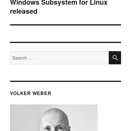
Windows Subsystem for Linux
Next
released
post:
SE
Search
for:
VOLKER WEBER