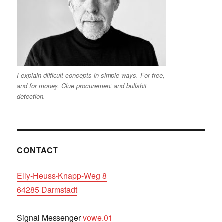
I explain difficult concepts in simple ways. For free,
and for money. Clue procurement and bullshit
detection.
CONTACT
Elly-Heuss-Knapp-Weg 8
64285 Darmstadt
Signal Messenger
vowe.01