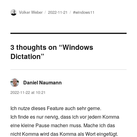
Author
Posted
Tags
Volker Weber
2022-11-21
#windows11
on
3 thoughts on “Windows
Dictation”
Daniel Naumann
says:
2022-11-22 at 10:21
Ich nutze dieses Feature auch sehr gerne.
Ich finde es nur nervig, dass ich vor jedem Komma
eine kleine Pause machen muss. Mache ich das
nicht Komma wird das Komma als Wort eingefügt.