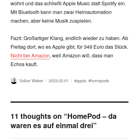
wohnt und das schließt Apple Music statt Spotify ein.
Mit Bluetooth kann man zwar Heimautomation
machen, aber keine Musik zuspielen.
Fazit: Großartiger Klang, endlich wieder zu haben. Ab
Freitag dort, wo es Apple gibt, für 349 Euro das Stück.
Nicht bei Amazon
, weil Amazon will, dass man
Echos kauft.
Author
Posted
Tags
Volker Weber
2023-02-01
#apple
,
#homepods
on
11 thoughts on “HomePod – da
waren es auf einmal drei”