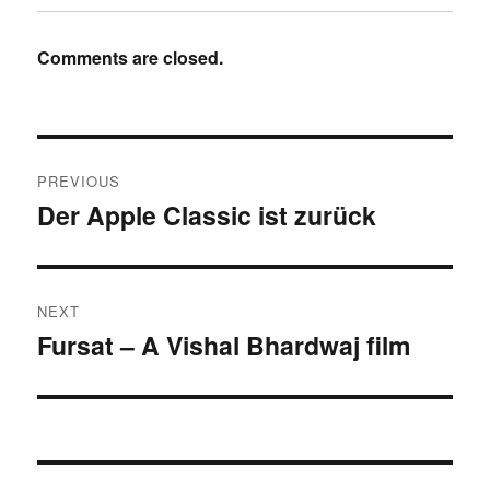
Comments are closed.
Post
PREVIOUS
navigation
Der Apple Classic ist zurück
Previous
post:
NEXT
Fursat – A Vishal Bhardwaj film
Next
post: