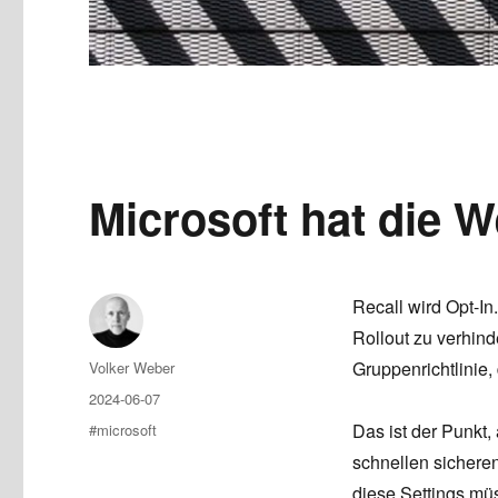
Microsoft hat die W
Recall wird Opt-In
Rollout zu verhind
Author
Gruppenrichtlinie,
Volker Weber
Posted
2024-06-07
on
Tags
Das ist der Punkt
#microsoft
schnellen sichere
diese Settings mü