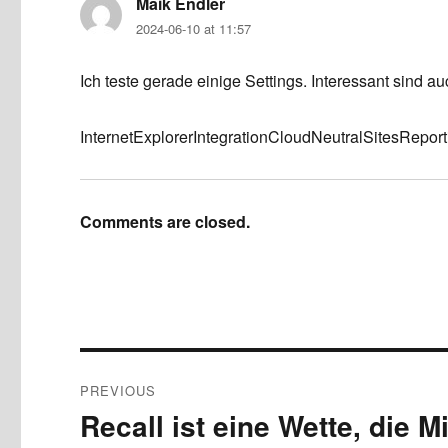
Maik Endler
says:
2024-06-10 at 11:57
Ich teste gerade einige Settings. Interessant sind 
InternetExplorerIntegrationCloudNeutralSitesReport
Comments are closed.
Post
PREVIOUS
navigation
Recall ist eine Wette, die Mi
Previous