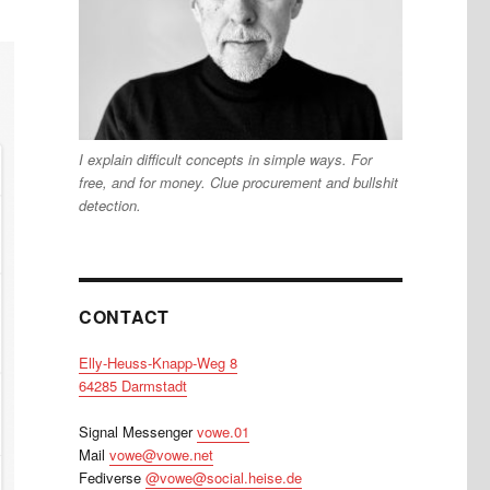
I explain difficult concepts in simple ways. For
free, and for money. Clue procurement and bullshit
detection.
CONTACT
Elly-Heuss-Knapp-Weg 8
64285 Darmstadt
Signal Messenger
vowe.01
Mail
vowe@vowe.net
Fediverse
@vowe@social.heise.de