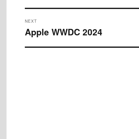
post:
NEXT
Apple WWDC 2024
Next
post: