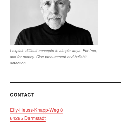
I explain difficult concepts in simple ways. For free,
and for money. Clue procurement and bullshit
detection.
CONTACT
Elly-Heuss-Knapp-Weg 8
64285 Darmstadt