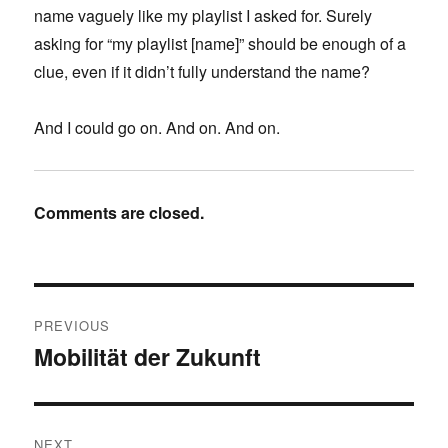
name vaguely like my playlist I asked for. Surely
asking for “my playlist [name]” should be enough of a
clue, even if it didn’t fully understand the name?
And I could go on. And on. And on.
Comments are closed.
Post
PREVIOUS
navigation
Mobilität der Zukunft
Previous
post:
NEXT