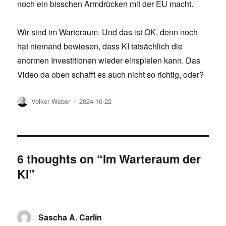
noch ein bisschen Armdrücken mit der EU macht.
Wir sind im Warteraum. Und das ist OK, denn noch
hat niemand bewiesen, dass KI tatsächlich die
enormen Investitionen wieder einspielen kann. Das
Video da oben schafft es auch nicht so richtig, oder?
Author
Posted
Volker Weber
2024-10-22
on
6 thoughts on “Im Warteraum der
KI”
Sascha A. Carlin
says: