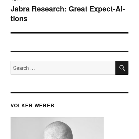
Jabra Research: Great Expect-AI-
Next
tions
post:
SE
Search
for:
VOLKER WEBER