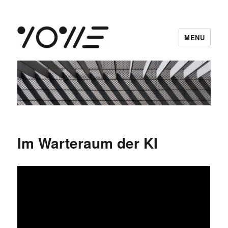
MENU
vowe dot net
Im Warteraum der KI