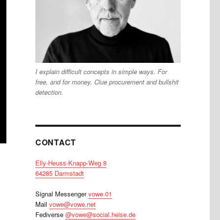
I explain difficult concepts in simple ways. For
free, and for money. Clue procurement and bullshit
detection.
CONTACT
Elly-Heuss-Knapp-Weg 8
64285 Darmstadt
Signal Messenger
vowe.01
Mail
vowe@vowe.net
Fediverse
@vowe@social.heise.de