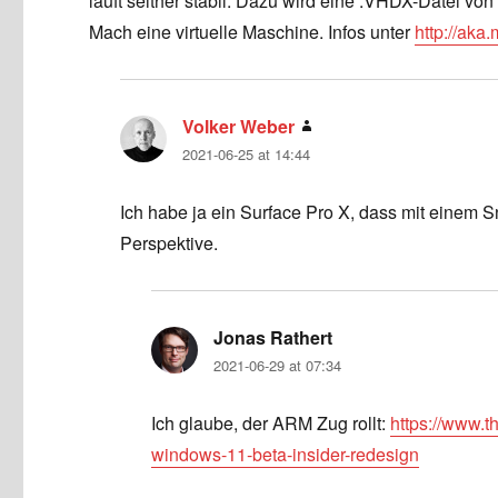
läuft seither stabil. Dazu wird eine .VHDX-Datei vo
Mach eine virtuelle Maschine. Infos unter
http://ak
Volker Weber
says:
2021-06-25 at 14:44
Ich habe ja ein Surface Pro X, dass mit einem S
Perspektive.
Jonas Rathert
says:
2021-06-29 at 07:34
Ich glaube, der ARM Zug rollt:
https://www.t
windows-11-beta-insider-redesign