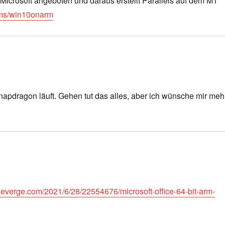
n Microsoft angeboten und daraus erstellt Parallels auf dem M1
a.ms/win10onarm
napdragon läuft. Gehen tut das alles, aber ich wünsche mir meh
heverge.com/2021/6/28/22554676/microsoft-office-64-bit-arm-