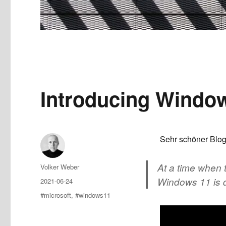
Introducing Windo
Sehr schöner Blog
At a time when t
Author
Volker Weber
Windows 11 is d
Posted
2021-06-24
on
Tags
#microsoft
,
#windows11