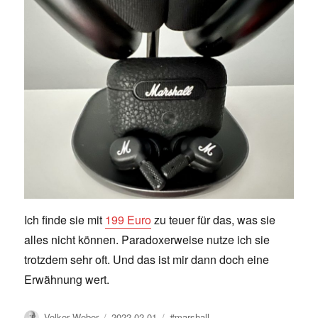
Ich finde sie mit
199 Euro
zu teuer für das, was sie
alles nicht können. Paradoxerweise nutze ich sie
trotzdem sehr oft. Und das ist mir dann doch eine
Erwähnung wert.
Author
Posted
Tags
Volker Weber
2022-02-01
#marshall