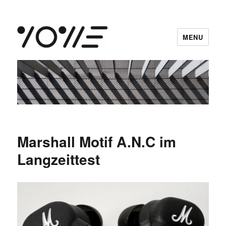
MENU
vowe dot net
Marshall Motif A.N.C im
Langzeittest