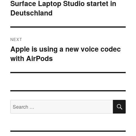
navigation
Surface Laptop Studio startet in
Previous
Deutschland
post:
NEXT
Apple is using a new voice codec
Next
with AirPods
post:
SE
Search
for: