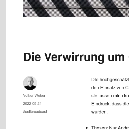
Die Verwirrung um 
Die hochgeschätz
den Einsatz von C
Author
sie lassen mich ko
Volker Weber
Posted
Eindruck, dass die 
2022-05-24
on
Tags
wurden.
#cellbroadcast
Thesen: Nur Andro