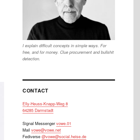
I explain difficult concepts in simple ways. For
free, and for money. Clue procurement and bullshit
detection.
CONTACT
Elly-Heuss-Knapp-Weg 8
64285 Darmstadt
Signal Messenger
vowe.01
Mail
vowe@vowe.net
Fediverse
@vowe@social.heise.de