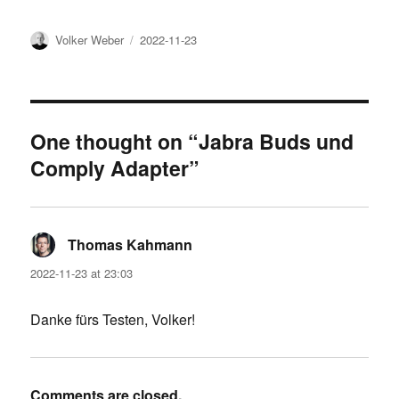
Author
Posted
Volker Weber
2022-11-23
on
One thought on “Jabra Buds und
Comply Adapter”
Thomas Kahmann
says:
2022-11-23 at 23:03
Danke fürs Testen, Volker!
Comments are closed.