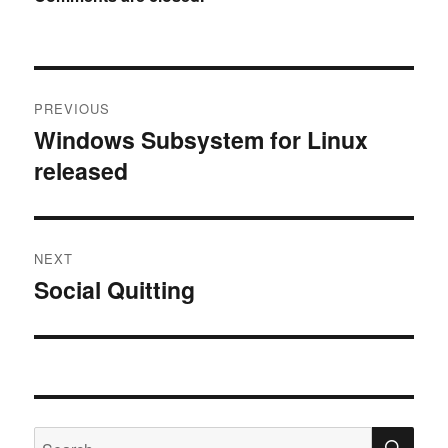
Post
PREVIOUS
navigation
Windows Subsystem for Linux
Previous
released
post:
NEXT
Social Quitting
Next
post:
SE
Search