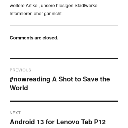
weitere Artikel, unsere hiesigen Stadtwerke
informieren eher gar nicht.
Comments are closed.
Post
PREVIOUS
navigation
#nowreading A Shot to Save the
Previous
World
post:
NEXT
Android 13 for Lenovo Tab P12
Next