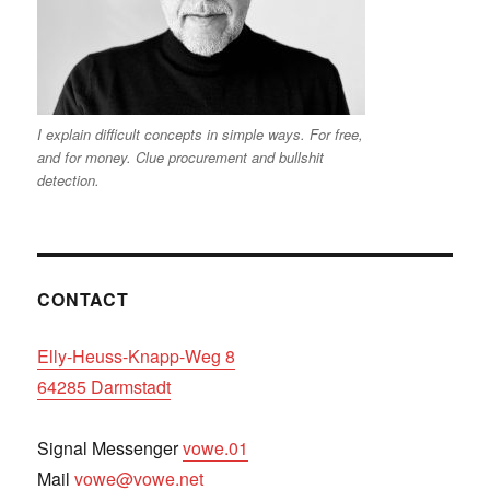
I explain difficult concepts in simple ways. For free,
and for money. Clue procurement and bullshit
detection.
CONTACT
Elly-Heuss-Knapp-Weg 8
64285 Darmstadt
Signal Messenger
vowe.01
Mail
vowe@vowe.net