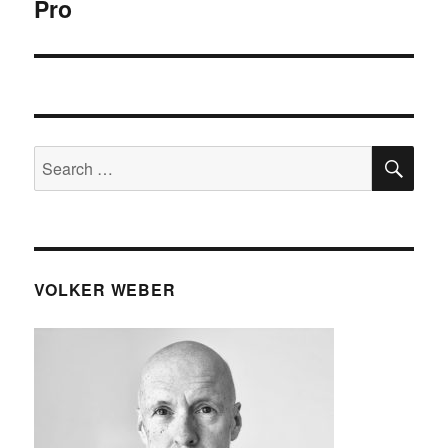
Pro
post:
SE
Search
for:
VOLKER WEBER