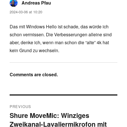
Andreas Pfau
says:
2024-03-06 at 10:20
Das mit Windows Hello ist schade, das würde ich
schon vermissen. Die Verbesserungen alleine sind
aber, denke ich, wenn man schon die “alte” 4k hat
kein Grund zu wechseln.
Comments are closed.
Post
PREVIOUS
navigation
Shure MoveMic: Winziges
Previous
Zweikanal-Lavaliermikrofon mit
post: