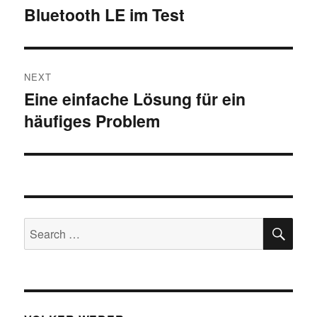
Bluetooth LE im Test
NEXT
Eine einfache Lösung für ein
Next
häufiges Problem
post:
SE
Search
for: