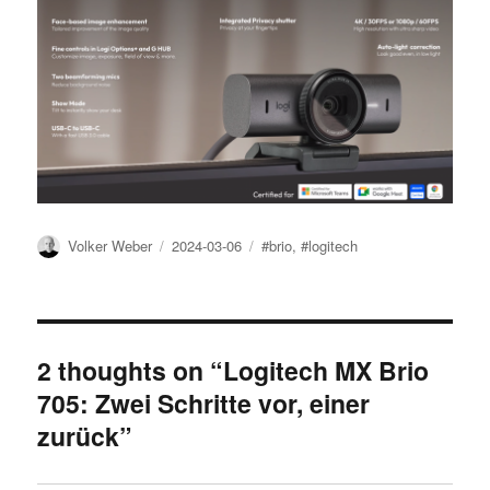
Author
Posted
Tags
Volker Weber
2024-03-06
#brio
,
#logitech
on
2 thoughts on “Logitech MX Brio
705: Zwei Schritte vor, einer
zurück”