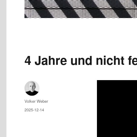
4 Jahre und nicht fe
Author
Volker Weber
Posted
2025-12-14
on