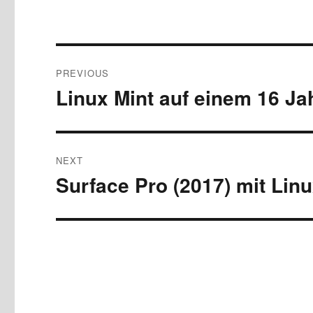
Post
PREVIOUS
navigation
Linux Mint auf einem 16 J
Previous
post:
NEXT
Surface Pro (2017) mit Linu
Next
post: