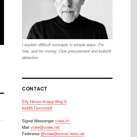
I explain difficult concepts in simple ways. For
free, and for money. Clue procurement and bullshit
detection.
CONTACT
Elly-Heuss-Knapp-Weg 8
64285 Darmstadt
Signal Messenger
vowe.01
Mail
vowe@vowe.net
Fediverse
@vowe@social.heise.de