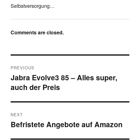
Selbstversorgung…
Comments are closed.
Post
PREVIOUS
navigation
Jabra Evolve3 85 – Alles super,
Previous
auch der Preis
post:
NEXT
Befristete Angebote auf Amazon
Next
post: