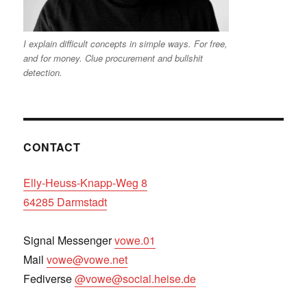
I explain difficult concepts in simple ways. For free,
and for money. Clue procurement and bullshit
detection.
CONTACT
Elly-Heuss-Knapp-Weg 8
64285 Darmstadt
Signal Messenger
vowe.01
Mail
vowe@vowe.net
Fediverse
@vowe@social.heise.de