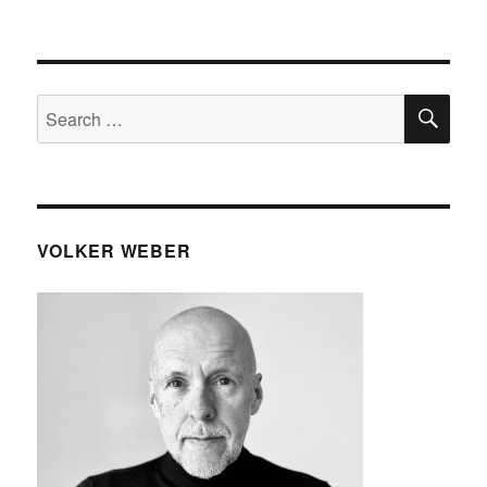
SE
Search
for:
VOLKER WEBER