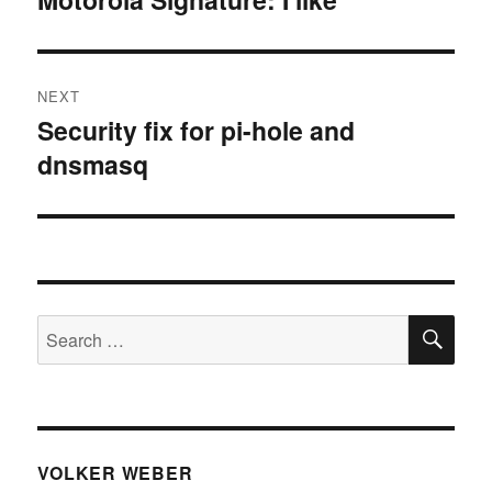
post:
NEXT
Security fix for pi-hole and
Next
dnsmasq
post:
SE
Search
for:
VOLKER WEBER