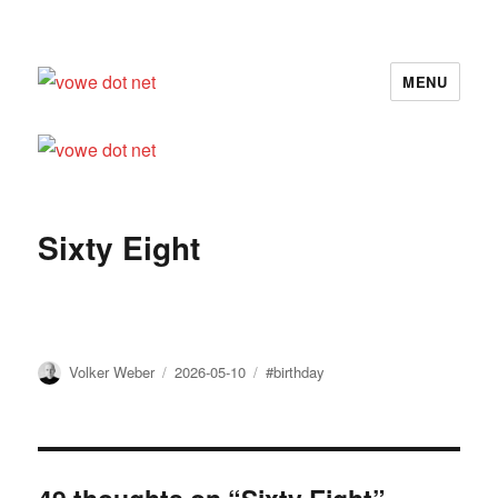
MENU
vowe dot net
Sixty Eight
Author
Posted
Tags
Volker Weber
2026-05-10
#birthday
on