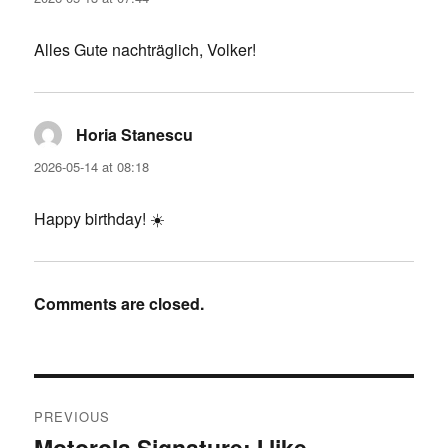
Alles Gute nachträglich, Volker!
Horia Stanescu
says:
2026-05-14 at 08:18
Happy birthday! ☀️
Comments are closed.
Post
PREVIOUS
navigation
Motorola Signature: I like
Previous