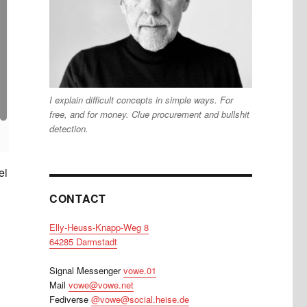
I explain difficult concepts in simple ways. For
free, and for money. Clue procurement and bullshit
detection.
ei
CONTACT
Elly-Heuss-Knapp-Weg 8
64285 Darmstadt
Signal Messenger
vowe.01
Mail
vowe@vowe.net
Fediverse
@vowe@social.heise.de