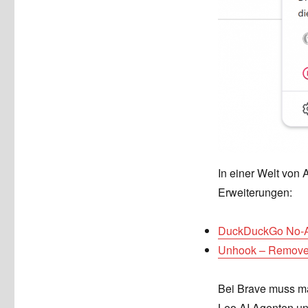
In einer Welt von 
Erweiterungen:
DuckDuckGo No-A
Unhook – Remove
Bei Brave muss ma
Leo AI Agenten un