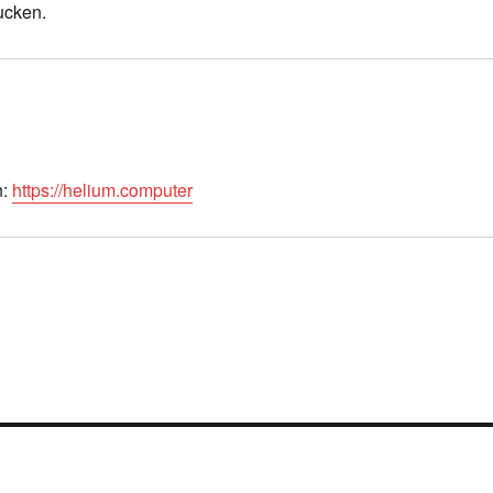
ucken.
n:
https://helium.computer