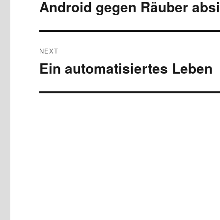
navigation
Android gegen Räuber abs
Previous
post:
NEXT
Ein automatisiertes Leben
Next
post: