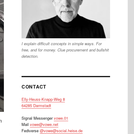
I explain difficult concepts in simple ways. For
free, and for money. Clue procurement and bullshit
detection.
CONTACT
Elly-Heuss-Knapp-Weg 8
64285 Darmstadt
Signal Messenger
vowe.01
n
Mail
vowe@vowe.net
Fediverse
@vowe@social.heise.de