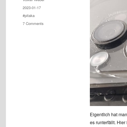
Posted
2023-01-17
on
Tags
#pitaka
on
7 Comments
Schutz,
der
nicht
schützt
Eigentlich hat man
es runterfällt. Hi