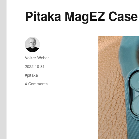
Pitaka MagEZ Case
Author
Volker Weber
Posted
2022-10-31
on
Tags
#pitaka
on
4 Comments
Pitaka
MagEZ
Case
3