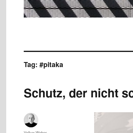
Tag:
#pitaka
Schutz, der nicht s
Author
Volker Weber