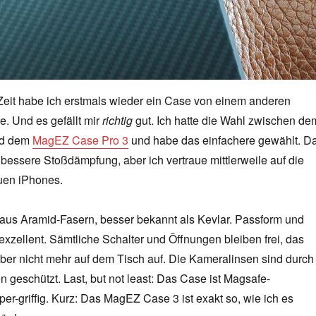
Zeit habe ich erstmals wieder ein Case von einem anderen
le. Und es gefällt mir
richtig
gut. Ich hatte die Wahl zwischen de
d dem
MagEZ Case Pro 3
und habe das einfachere gewählt. D
bessere Stoßdämpfung, aber ich vertraue mittlerweile auf die
uen iPhones.
aus Aramid-Fasern, besser bekannt als Kevlar. Passform und
exzellent. Sämtliche Schalter und Öffnungen bleiben frei, das
über nicht mehr auf dem Tisch auf. Die Kameralinsen sind durch
 geschützt. Last, but not least: Das Case ist Magsafe-
er-griffig. Kurz: Das MagEZ Case 3 ist exakt so, wie ich es