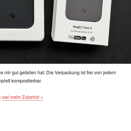
ie mir gut gefallen hat: Die Verpackung ist frei von jedem
plett kompostierbar.
h
viel mehr Zubehör >