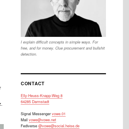
I explain difficult concepts in simple ways. For
free, and for money. Clue procurement and bullshit
detection.
CONTACT
r
Elly-Heuss-Knapp-Weg 8
64285 Darmstadt
z.
Signal Messenger
vowe.01
Mail
vowe@vowe.net
Fediverse
@vowe@social.heise.de