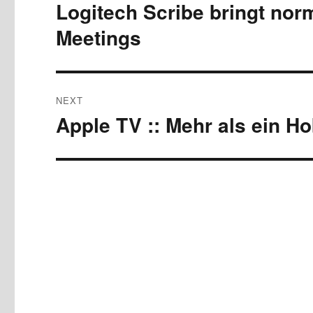
navigation
Logitech Scribe bringt norm
Previous
post:
Meetings
NEXT
Apple TV :: Mehr als ein H
Next
post: