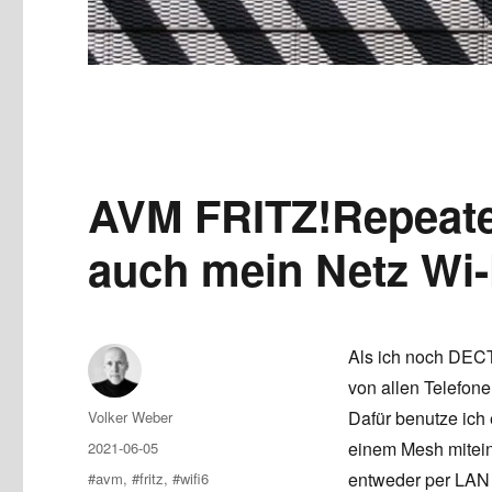
AVM FRITZ!Repeater
auch mein Netz Wi-
Als ich noch DECT
von allen Telefone
Author
Dafür benutze ich
Volker Weber
Posted
einem Mesh mitein
2021-06-05
on
Tags
entweder per LAN
#avm
,
#fritz
,
#wifi6