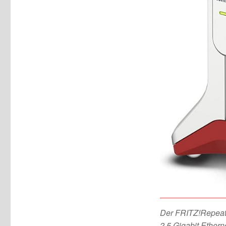
Der FRITZ!Repeate
2.5 Gigabit Ethern