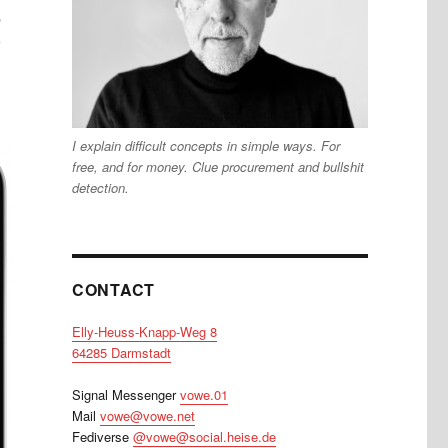
s
I explain difficult concepts in simple ways. For
free, and for money. Clue procurement and bullshit
detection.
CONTACT
Elly-Heuss-Knapp-Weg 8
64285 Darmstadt
Signal Messenger
vowe.01
Mail
vowe@vowe.net
Fediverse
@vowe@social.heise.de