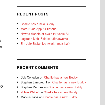
n
RECENT POSTS
Charlie has a new Buddy
Moto Buds-App für iPhone
How to disable or avoid intrusive AI
Logitech Mobi Fold #stuffthatworks
u
Ein Jahr Balkonkraftwerk: 1025 kWh
nt
RECENT COMMENTS
Bob Congdon
on
Charlie has a new Buddy
Stephan Lamprecht
on
Charlie has a new Buddy
00
Stephan Perthes
on
Charlie has a new Buddy
Volker Weber
on
Charlie has a new Buddy
Markus Jabs
on
Charlie has a new Buddy