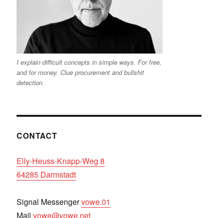
I explain difficult concepts in simple ways. For free,
and for money. Clue procurement and bullshit
detection.
CONTACT
Elly-Heuss-Knapp-Weg 8
64285 Darmstadt
Signal Messenger
vowe.01
Mail
vowe@vowe.net