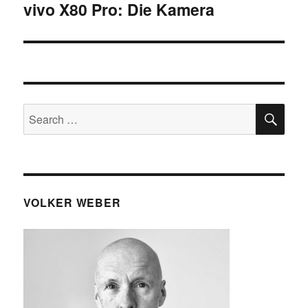
vivo X80 Pro: Die Kamera
Next
post:
SE
Search
for:
VOLKER WEBER