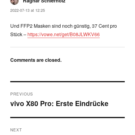
Ragnar Schierholz
says:
2022-07-13 at 12:25
Und FFP2 Masken sind noch günstig, 37 Cent pro
Stück –
https://vowe.net/get/B08JLWKV66
Comments are closed.
Post
PREVIOUS
navigation
vivo X80 Pro: Erste Eindrücke
Previous
post:
NEXT