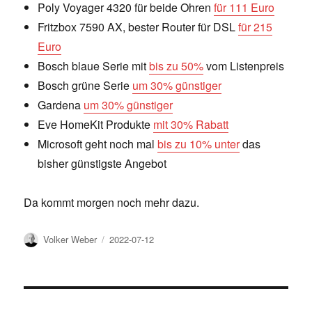
Poly Voyager 4320 für beide Ohren
für 111 Euro
Fritzbox 7590 AX, bester Router für DSL
für 215
Euro
Bosch blaue Serie mit
bis zu 50%
vom Listenpreis
Bosch grüne Serie
um 30% günstiger
Gardena
um 30% günstiger
Eve HomeKit Produkte
mit 30% Rabatt
Microsoft geht noch mal
bis zu 10% unter
das
bisher günstigste Angebot
Da kommt morgen noch mehr dazu.
Author
Posted
Volker Weber
2022-07-12
on