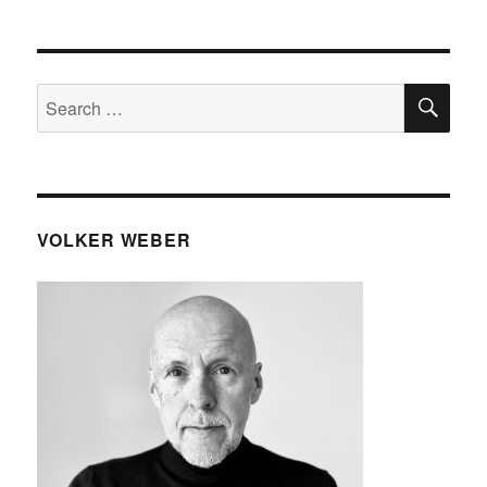
SE
Search
for:
VOLKER WEBER