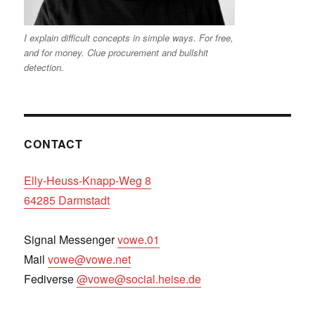
I explain difficult concepts in simple ways. For free,
and for money. Clue procurement and bullshit
detection.
CONTACT
Elly-Heuss-Knapp-Weg 8
64285 Darmstadt
Signal Messenger
vowe.01
Mail
vowe@vowe.net
Fediverse
@vowe@social.heise.de