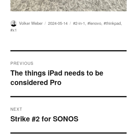
Author
Posted
Tags
Volker Weber
2024-05-14
#2-in-1
,
#lenovo
,
#thinkpad
,
on
#x1
Post
PREVIOUS
navigation
The things iPad needs to be
Previous
considered Pro
post:
NEXT
Strike #2 for SONOS
Next
post: