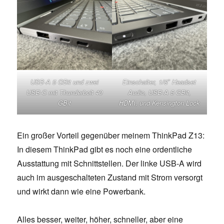
USB-A 5 GBit und zwei
Einschalter, 1/8″ Headset
USB-C mit Thunderbolt 40
Audio, USB-A 5 GBit,
GBit
HDMI, und Kensington Lock
Ein großer Vorteil gegenüber meinem ThinkPad Z13:
In diesem ThinkPad gibt es noch eine ordentliche
Ausstattung mit Schnittstellen. Der linke USB-A wird
auch im ausgeschalteten Zustand mit Strom versorgt
und wirkt dann wie eine Powerbank.
Alles besser, weiter, höher, schneller, aber eine