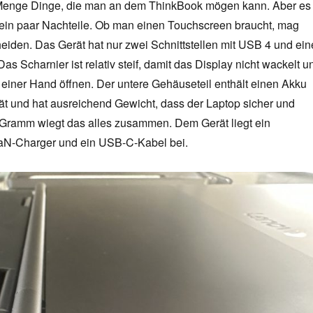
 Menge Dinge, die man an dem ThinkBook mögen kann. Aber es
h ein paar Nachteile. Ob man einen Touchscreen braucht, mag
heiden. Das Gerät hat nur zwei Schnittstellen mit USB 4 und ein
s Scharnier ist relativ steif, damit das Display nicht wackelt u
it einer Hand öffnen. Der untere Gehäuseteil enthält einen Akku
ät und hat ausreichend Gewicht, dass der Laptop sicher und
6 Gramm wiegt das alles zusammen. Dem Gerät liegt ein
N-Charger und ein USB-C-Kabel bei.