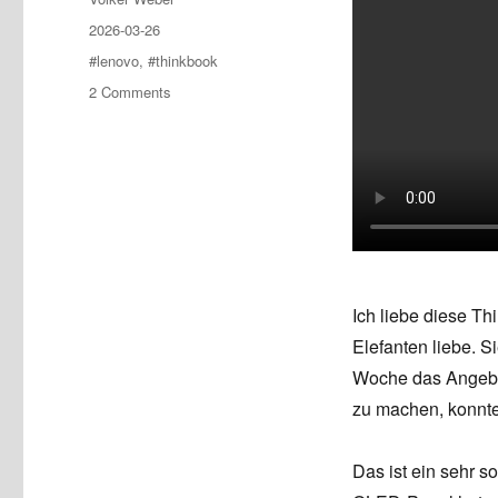
Posted
2026-03-26
on
Tags
#lenovo
,
#thinkbook
on
2 Comments
Lenovo
ThinkBook
Plus
Gen
6
Rollable
Ich liebe diese T
Elefanten liebe. S
Woche das Angebot
zu machen, konnte
Das ist ein sehr s