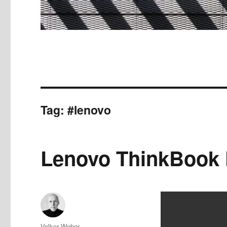
Tag:
#lenovo
Lenovo ThinkBook P
Author
Volker Weber