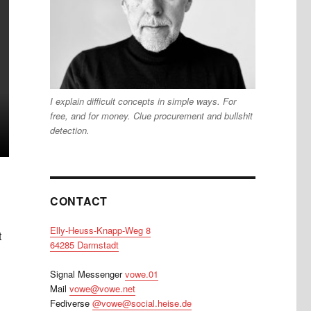
I explain difficult concepts in simple ways. For
free, and for money. Clue procurement and bullshit
detection.
CONTACT
Elly-Heuss-Knapp-Weg 8
t
64285 Darmstadt
Signal Messenger
vowe.01
Mail
vowe@vowe.net
Fediverse
@vowe@social.heise.de