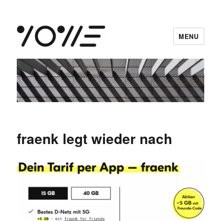
MENU
vowe dot net
fraenk legt wieder nach