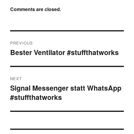
Comments are closed.
Post
PREVIOUS
navigation
Bester Ventilator #stuffthatworks
Previous
post:
NEXT
Signal Messenger statt WhatsApp
Next
#stuffthatworks
post: