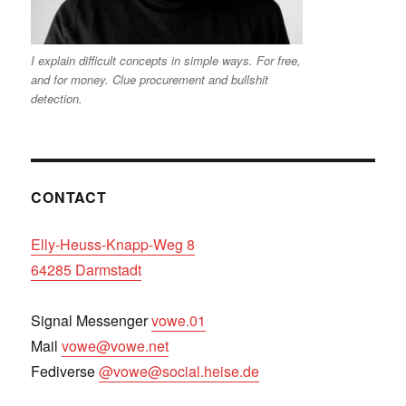
I explain difficult concepts in simple ways. For free,
and for money. Clue procurement and bullshit
detection.
CONTACT
Elly-Heuss-Knapp-Weg 8
64285 Darmstadt
Signal Messenger
vowe.01
Mail
vowe@vowe.net
Fediverse
@vowe@social.heise.de