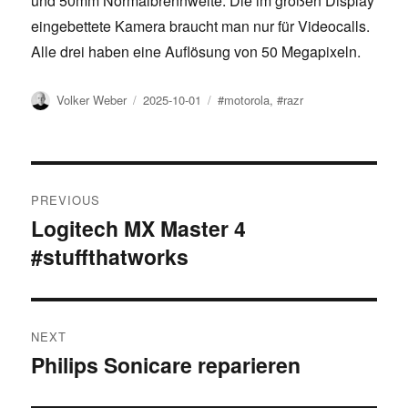
und 50mm Normalbrennweite. Die im großen Display
eingebettete Kamera braucht man nur für Videocalls.
Alle drei haben eine Auflösung von 50 Megapixeln.
Author
Posted
Tags
Volker Weber
2025-10-01
#motorola
,
#razr
on
Post
PREVIOUS
navigation
Logitech MX Master 4
Previous
#stuffthatworks
post:
NEXT
Philips Sonicare reparieren
Next
post: