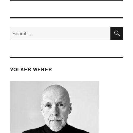
SE
Search
for:
VOLKER WEBER