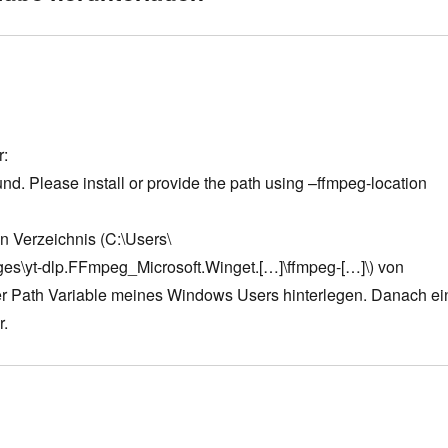
r:
d. Please install or provide the path using –ffmpeg-location
n Verzeichnis (C:\Users\
es\yt-dlp.FFmpeg_Microsoft.Winget.[…]\ffmpeg-[…]\) von
er Path Variable meines Windows Users hinterlegen. Danach ei
r.