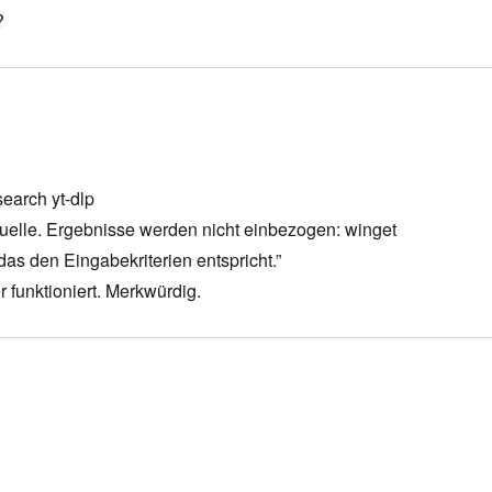
?
s:
earch yt-dlp
elle. Ergebnisse werden nicht einbezogen: winget
as den Eingabekriterien entspricht.”
r funktioniert. Merkwürdig.
s: