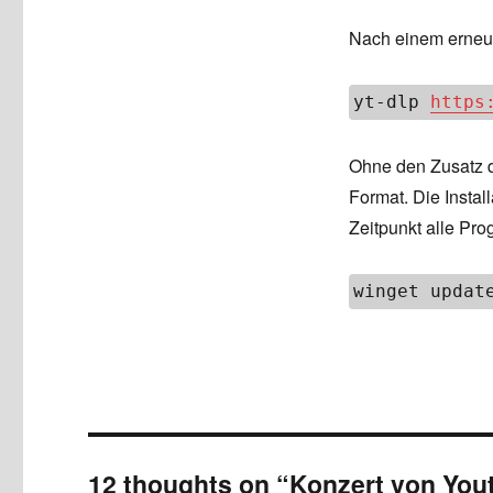
Nach einem erneut
yt-dlp 
https
Ohne den Zusatz d
Format. Die Instal
Zeitpunkt alle Pr
winget updat
12 thoughts on “Konzert von You