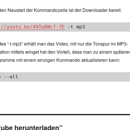
en Neustart der Kommandozeile ist der Downloader bereit:
://youtu.be/49Tw8NcT-7E
 -t mp3
es “-t mp3” erhält man das Video, mit nur die Tonspur im MP3-
lation mittels winget hat den Vorteil, dass man zu einem spätere
ogramme mit einem einzigen Kommando aktualisieren kann:
e --all
tube herunterladen”