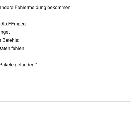
ne andere Fehlermeldung bekommen:
t-dlp.FFmpeg
inget
 Befehls:
Daten fehlen
Pakete gefunden.”