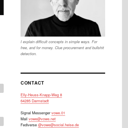
I explain difficult concepts in simple ways. For
free, and for money. Clue procurement and bullshit
detection.
CONTACT
Elly-Heuss-Knapp-Weg 8
64285 Darmstadt
Signal Messenger
vowe.01
Mail
vowe@vowe.net
Fediverse
@vowe@social.heise.de