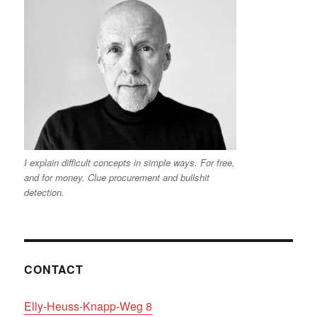
I explain difficult concepts in simple ways. For free,
and for money. Clue procurement and bullshit
detection.
CONTACT
Elly-Heuss-Knapp-Weg 8