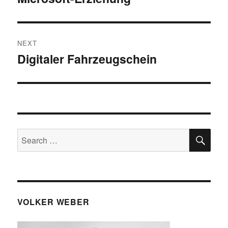
post:
NEXT
Digitaler Fahrzeugschein
Next
post:
SE
Search
for:
VOLKER WEBER