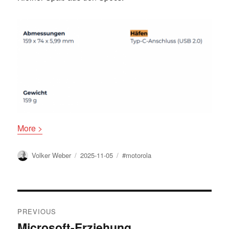
More >
Author
Posted
Tags
Volker Weber
2025-11-05
#motorola
on
Post
PREVIOUS
navigation
Microsoft-Erziehung
Previous