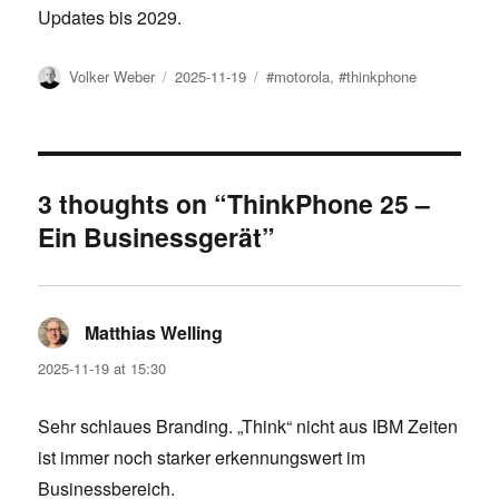
Updates bis 2029.
Author
Posted
Tags
Volker Weber
2025-11-19
#motorola
,
#thinkphone
on
3 thoughts on “ThinkPhone 25 –
Ein Businessgerät”
Matthias Welling
says:
2025-11-19 at 15:30
Sehr schlaues Branding. „Think“ nicht aus IBM Zeiten
ist immer noch starker erkennungswert im
Businessbereich.