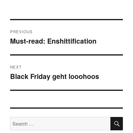
Post
PREVIOUS
navigation
Must-read: Enshittification
Previous
post:
NEXT
Black Friday geht looohoos
Next
post:
SE
Search
for: