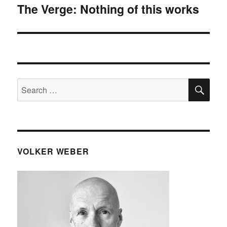
The Verge: Nothing of this works
Next
post:
SE
Search
for:
VOLKER WEBER