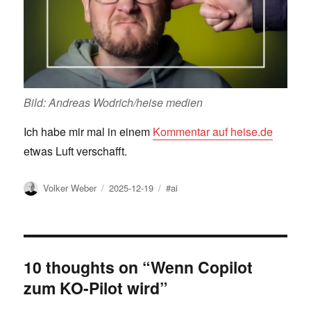
Bild: Andreas Wodrich/heise medien
Ich habe mir mal in einem
Kommentar auf heise.de
etwas Luft verschafft.
Author
Posted
Tags
Volker Weber
2025-12-19
#ai
on
10 thoughts on “Wenn Copilot
zum KO-Pilot wird”