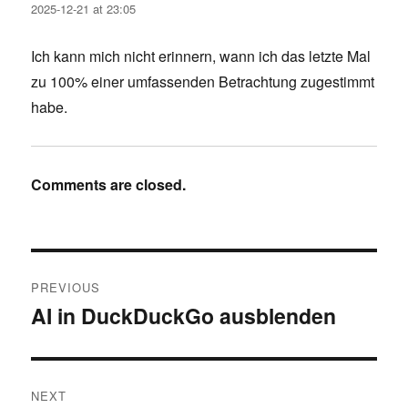
2025-12-21 at 23:05
Ich kann mich nicht erinnern, wann ich das letzte Mal
zu 100% einer umfassenden Betrachtung zugestimmt
habe.
Comments are closed.
Post
PREVIOUS
navigation
AI in DuckDuckGo ausblenden
Previous
post:
NEXT