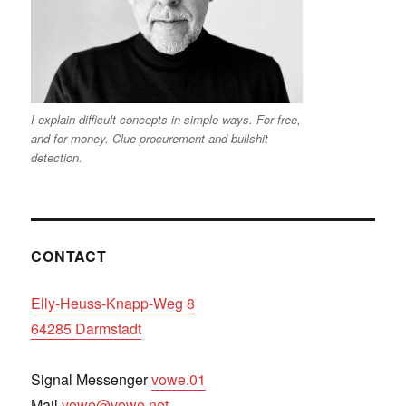
I explain difficult concepts in simple ways. For free,
and for money. Clue procurement and bullshit
detection.
CONTACT
Elly-Heuss-Knapp-Weg 8
64285 Darmstadt
Signal Messenger
vowe.01
Mail
vowe@vowe.net