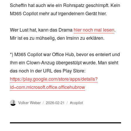
Scheffin hat auch wie ein Rohrspatz geschimpft. Kein
M365 Copilot mehr auf irgendeinem Gerät hier.
Wer Lust hat, kann das Drama
hier noch mal lesen
.
Mir ist es zu mühselig, den Irrsinn zu erklären.
*) M365 Copilot war Office Hub, bevor es enteiert und
ihm ein Clown-Anzug übergestülpt wurde. Man sieht
das noch in der URL des Play Store:
https://play.google.com/store/apps/details?
id=com.microsoft.office.officehubrow
Author
Posted
Tags
Volker Weber
2026-02-21
#copilot
on