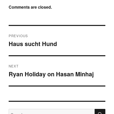
Comments are closed.
Post
PREVIOUS
navigation
Haus sucht Hund
Previous
post:
NEXT
Ryan Holiday on Hasan Minhaj
Next
post:
SE
Search