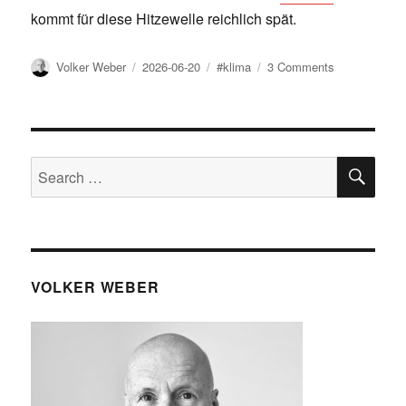
kommt für diese Hitzewelle reichlich spät.
Author
Posted
Tags
on
Volker Weber
2026-06-20
#klima
3 Comments
on
Mobile
Klimaanlage
SE
Search
for:
VOLKER WEBER