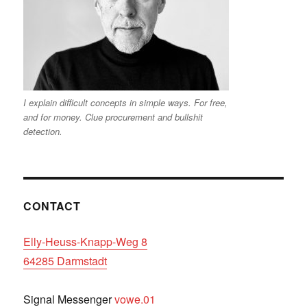
I explain difficult concepts in simple ways. For free,
and for money. Clue procurement and bullshit
detection.
CONTACT
Elly-Heuss-Knapp-Weg 8
64285 Darmstadt
Signal Messenger
vowe.01