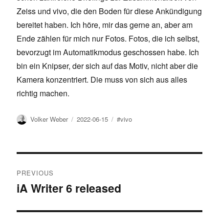
Zeiss und vivo, die den Boden für diese Ankündigung
bereitet haben. Ich höre, mir das gerne an, aber am
Ende zählen für mich nur Fotos. Fotos, die ich selbst,
bevorzugt im Automatikmodus geschossen habe. Ich
bin ein Knipser, der sich auf das Motiv, nicht aber die
Kamera konzentriert. Die muss von sich aus alles
richtig machen.
Author
Posted
Tags
Volker Weber
2022-06-15
#vivo
on
Post
PREVIOUS
navigation
iA Writer 6 released
Previous
post: