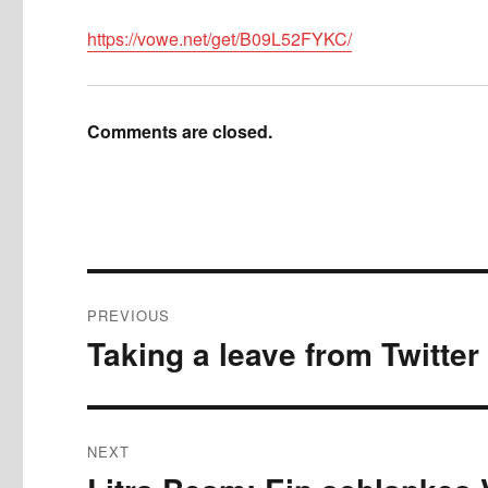
https://vowe.net/get/B09L52FYKC/
Comments are closed.
Post
PREVIOUS
navigation
Taking a leave from Twitter
Previous
post:
NEXT
Next