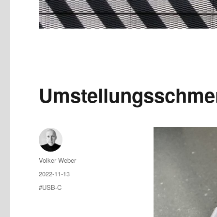
Umstellungsschme
Author
Volker Weber
Posted
2022-11-13
on
Tags
#USB-C