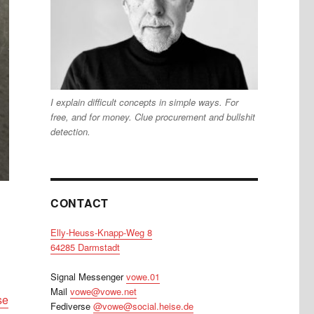
I explain difficult concepts in simple ways. For
free, and for money. Clue procurement and bullshit
detection.
CONTACT
Elly-Heuss-Knapp-Weg 8
64285 Darmstadt
Signal Messenger
vowe.01
Mail
vowe@vowe.net
se
Fediverse
@vowe@social.heise.de