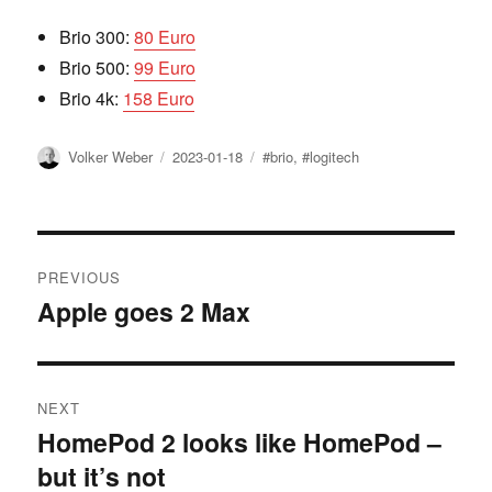
Brio 300:
80 Euro
Brio 500:
99 Euro
Brio 4k:
158 Euro
Author
Posted
Tags
Volker Weber
2023-01-18
#brio
,
#logitech
on
Post
PREVIOUS
navigation
Apple goes 2 Max
Previous
post:
NEXT
HomePod 2 looks like HomePod –
Next
but it’s not
post: