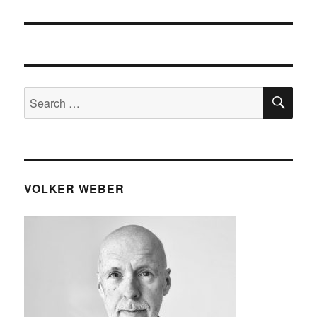
SE
Search
for:
VOLKER WEBER