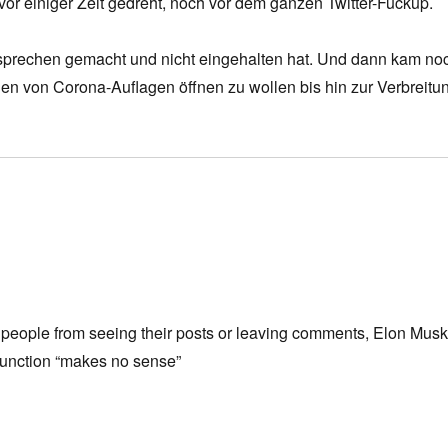
 vor einiger Zeit gedreht, noch vor dem ganzen Twitter-Fuckup.
ersprechen gemacht und nicht eingehalten hat. Und dann kam no
en von Corona-Auflagen öffnen zu wollen bis hin zur Verbreitu
ock people from seeing their posts or leaving comments, Elon Mus
 function “makes no sense”