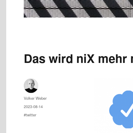
Das wird niX mehr m
Author
Volker Weber
Posted
2023-08-14
on
Tags
#twitter