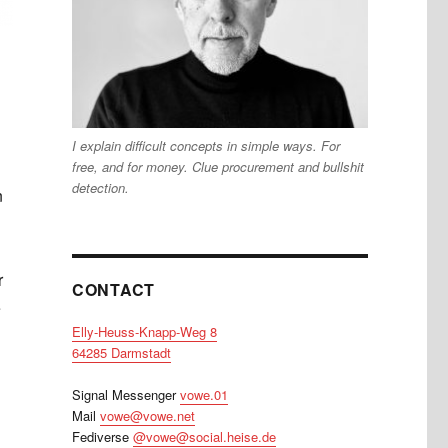
I explain difficult concepts in simple ways. For
free, and for money. Clue procurement and bullshit
detection.
n
r
CONTACT
e
Elly-Heuss-Knapp-Weg 8
64285 Darmstadt
Signal Messenger
vowe.01
Mail
vowe@vowe.net
Fediverse
@vowe@social.heise.de