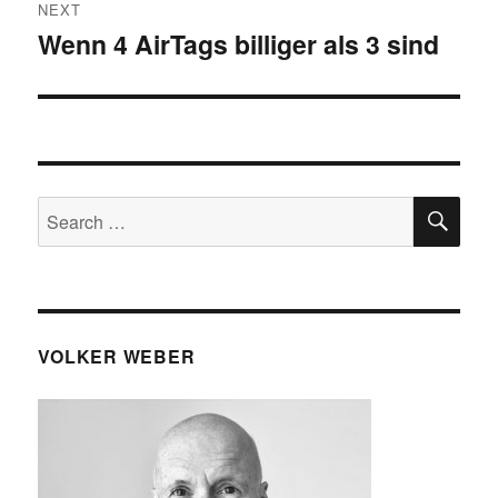
NEXT
Wenn 4 AirTags billiger als 3 sind
Next
post:
SE
Search
for:
VOLKER WEBER