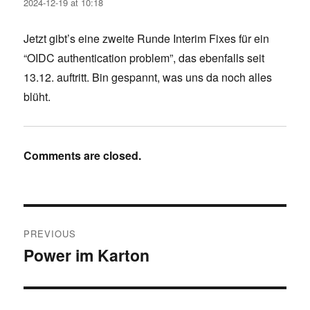
2024-12-19 at 10:18
Jetzt gibt’s eine zweite Runde Interim Fixes für ein
“OIDC authentication problem”, das ebenfalls seit
13.12. auftritt. Bin gespannt, was uns da noch alles
blüht.
Comments are closed.
Post
PREVIOUS
navigation
Power im Karton
Previous
post: