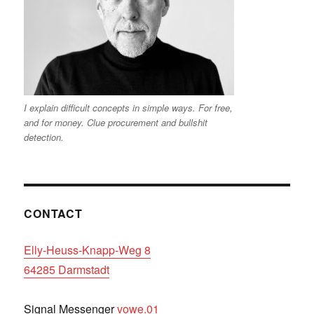
I explain difficult concepts in simple ways. For free,
and for money. Clue procurement and bullshit
detection.
CONTACT
Elly-Heuss-Knapp-Weg 8
64285 Darmstadt
Signal Messenger
vowe.01