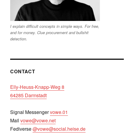
I explain difficult concepts in simple ways. For free,
and for money. Clue procurement and bullshit
detection.
CONTACT
Elly-Heuss-Knapp-Weg 8
64285 Darmstadt
Signal Messenger
vowe.01
Mail
vowe@vowe.net
Fediverse
@vowe@social.heise.de