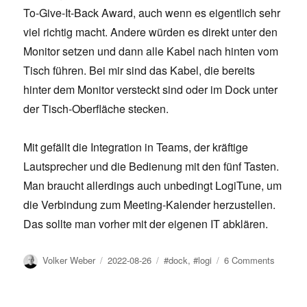
To-Give-It-Back Award, auch wenn es eigentlich sehr
viel richtig macht. Andere würden es direkt unter den
Monitor setzen und dann alle Kabel nach hinten vom
Tisch führen. Bei mir sind das Kabel, die bereits
hinter dem Monitor versteckt sind oder im Dock unter
der Tisch-Oberfläche stecken.
Mit gefällt die Integration in Teams, der kräftige
Lautsprecher und die Bedienung mit den fünf Tasten.
Man braucht allerdings auch unbedingt LogiTune, um
die Verbindung zum Meeting-Kalender herzustellen.
Das sollte man vorher mit der eigenen IT abklären.
Author
Posted
Tags
on
Volker Weber
2022-08-26
#dock
,
#logi
6 Comments
on
Logi
Dock:
Erste