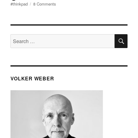
on
on
#thinkpad
8 Comments
Lenovo
Thinkpad
Thunderbolt
4
Dock
SE
Search
for:
VOLKER WEBER