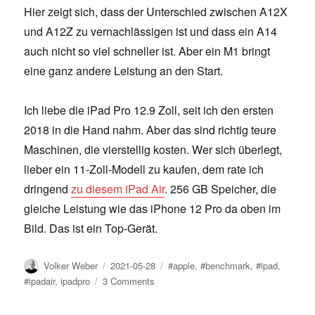
Hier zeigt sich, dass der Unterschied zwischen A12X
und A12Z zu vernachlässigen ist und dass ein A14
auch nicht so viel schneller ist. Aber ein M1 bringt
eine ganz andere Leistung an den Start.
Ich liebe die iPad Pro 12.9 Zoll, seit ich den ersten
2018 in die Hand nahm. Aber das sind richtig teure
Maschinen, die vierstellig kosten. Wer sich überlegt,
lieber ein 11-Zoll-Modell zu kaufen, dem rate ich
dringend
zu diesem iPad Air
. 256 GB Speicher, die
gleiche Leistung wie das iPhone 12 Pro da oben im
Bild. Das ist ein Top-Gerät.
Author
Posted
Tags
Volker Weber
2021-05-28
#apple
,
#benchmark
,
#ipad
,
on
on
#ipadair
,
ipadpro
3 Comments
iPad
Pro