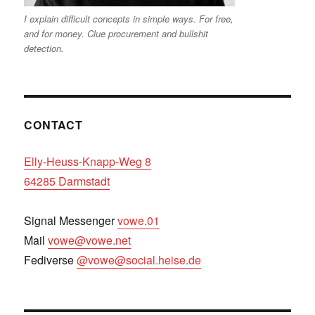
I explain difficult concepts in simple ways. For free,
and for money. Clue procurement and bullshit
detection.
CONTACT
Elly-Heuss-Knapp-Weg 8
64285 Darmstadt
Signal Messenger
vowe.01
Mail
vowe@vowe.net
Fediverse
@vowe@social.heise.de