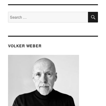
::
Wie
schnell
SE
Search
ist
for:
schnell?
VOLKER WEBER