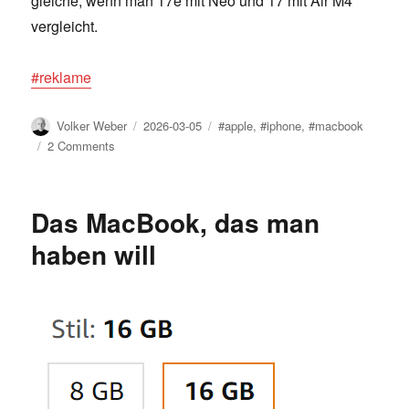
gleiche, wenn man 17e mit Neo und 17 mit Air M4
vergleicht.
#reklame
Author
Posted
Tags
Volker Weber
2026-03-05
#apple
,
#iphone
,
#macbook
on
on
2 Comments
Neue
MacBooks
Neo/Air/Pro
Das MacBook, das man
haben will