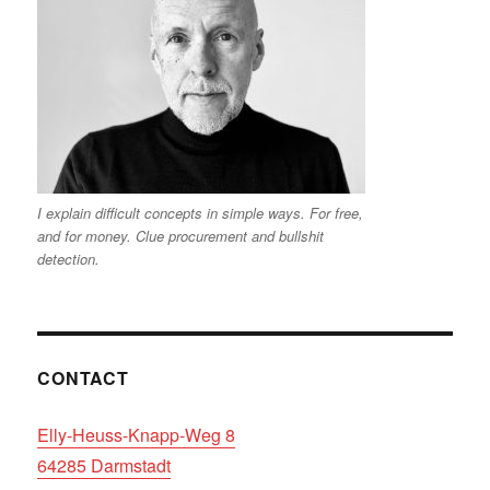
I explain difficult concepts in simple ways. For free,
and for money. Clue procurement and bullshit
detection.
CONTACT
Elly-Heuss-Knapp-Weg 8
64285 Darmstadt