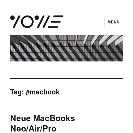
MENU
vowe dot net
Tag:
#macbook
Neue MacBooks
Neo/Air/Pro