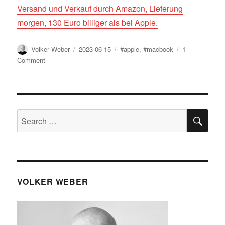
Versand und Verkauf durch Amazon, Lieferung
morgen, 130 Euro billiger als bei Apple.
Author
Posted
Tags
Volker Weber
2023-06-15
#apple
,
#macbook
1
on
on
Comment
MacBook
Air
kaufen
SE
Search
for:
VOLKER WEBER