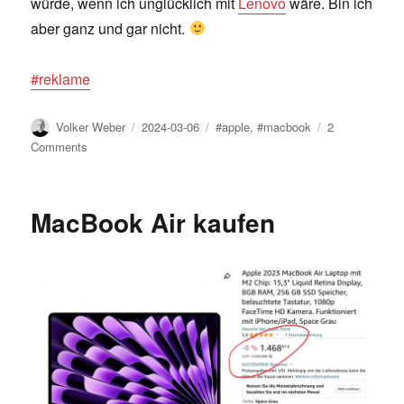
würde, wenn ich unglücklich mit
Lenovo
wäre. Bin ich
aber ganz und gar nicht.
#reklame
Author
Posted
Tags
Volker Weber
2024-03-06
#apple
,
#macbook
2
on
on
Comments
Das
MacBook,
das
MacBook Air kaufen
man
haben
will